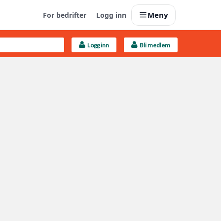
Meny
For bedrifter
Logg inn
Logg inn
Bli medlem
Last opp selv
Ta vare på fargekoder og kvitteringer
Finn håndverkere
Søk blant 9000 bedrifter
Kundeservice
Få svar på det du lurer på
Boligmappa+
Nytt
Få mer ut av Boligmappa