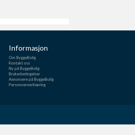
Informasjon
Om ByggeBolig
Kontakt oss
Ny på ByggeBolig
Brukerbetingelser
Annonsere på ByggeBolig
Personvernerklæring