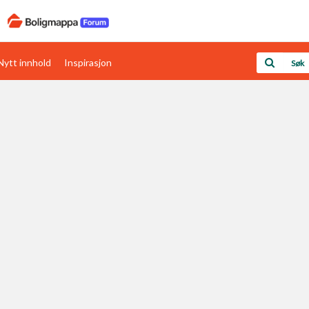
Nytt innhold
Inspirasjon
Boligens papirer
Den enkleste måten å få papirene i orden
rav
Verdi & økonomi
Din største investering
Papirer som mangler
Skaff dokumentasjon som mangler
Kom i gang med Boligmappa
Se din bolig? Klikk her