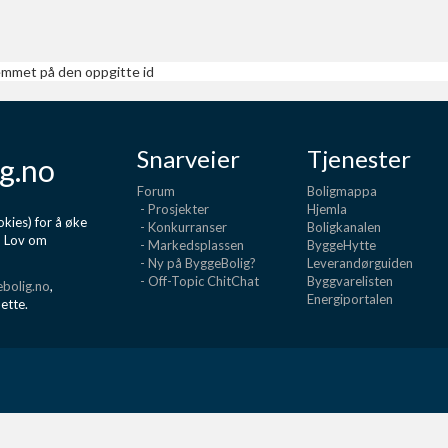
lemmet på den oppgitte id
Snarveier
Tjenester
g.no
Forum
Boligmappa
- Prosjekter
Hjemla
kies) for å øke
- Konkurranser
Boligkanalen
d Lov om
- Markedsplassen
ByggeHytte
- Ny på ByggeBolig?
Leverandørguiden
- Off-Topic ChitChat
Byggvarelisten
bolig.no
,
Energiportalen
dette.