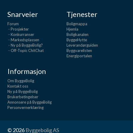
Snarveier
Tjenester
Forum
Boligmappa
- Prosjekter
Hjemla
- Konkurranser
Boligkanalen
- Markedsplassen
ByggeHytte
- Ny på ByggeBolig?
Leverandørguiden
- Off-Topic ChitChat
Byggvarelisten
Energiportalen
Informasjon
Om ByggeBolig
Kontakt oss
Ny på ByggeBolig
Brukerbetingelser
Annonsere på ByggeBolig
Personvernerklæring
© 2026
Byggebolig AS