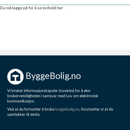
Boligmappa+
Du må logge på for å se innhold her
Nytt
Få mer ut av Boligmappa
ByggeBolig.no
Vi bruker informasjonskapsler (cookies) for å øke
brukervennligheten i samsvar med Lov om elektronisk
kommunikasjon.
Ved at du fortsetter å bruke
byggebolig.no
, forutsetter vi at du
samtykker til dette.