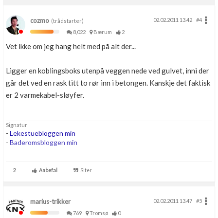
cozmo
02.02.2011 13.42
#4
(trådstarter)
8,022
Bærum
2
Vet ikke om jeg hang helt med på alt der...
Ligger en koblingsboks utenpå veggen nede ved gulvet, inni der
går det ved en rask titt to rør inn i betongen. Kanskje det faktisk
er 2 varmekabel-sløyfer.
Signatur
-
Lekestuebloggen min
-
Baderomsbloggen min
....
...
2
Anbefal
Siter
...
marius-trikker
02.02.2011 13.47
#5
769
Tromsø
0