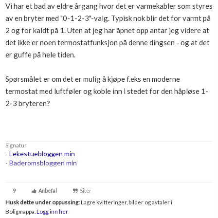
Vi har et bad av eldre årgang hvor det er varmekabler som styres
Boligmappa+
av en bryter med "0-1-2-3"-valg. Typisk nok blir det for varmt på
Nytt
Få mer ut av Boligmappa
2 og for kaldt på 1. Uten at jeg har åpnet opp antar jeg videre at
det ikke er noen termostatfunksjon på denne dingsen - og at det
er guffe på hele tiden.
Spørsmålet er om det er mulig å kjøpe f.eks en moderne
termostat med luftføler og koble inn i stedet for den håpløse 1-
2-3 bryteren?
Signatur
-
Lekestuebloggen min
-
Baderomsbloggen min
....
...
9
Anbefal
Siter
...
Husk dette under oppussing:
Lagre kvitteringer, bilder og avtaler i
Boligmappa.
Logg inn her