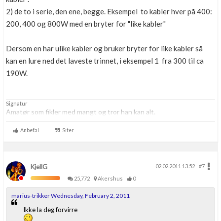
2) de to i serie, den ene, begge. Eksempel to kabler hver på 400:
200, 400 og 800W med en bryter for "like kabler"
Dersom en har ulike kabler og bruker bryter for like kabler så
kan en lure ned det laveste trinnet, i eksempel 1 fra 300 til ca
190W.
Signatur
Amatør som fikler med mangt og tror han kan alt.
Anbefal
Siter
KjellG
02.02.2011 13.52
#7
25,772
Akershus
0
marius-trikker Wednesday, February 2, 2011
Ikke la deg forvirre