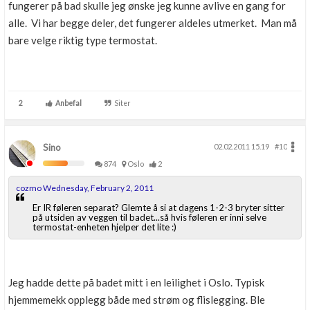
fungerer på bad skulle jeg ønske jeg kunne avlive en gang for
alle. Vi har begge deler, det fungerer aldeles utmerket. Man må
bare velge riktig type termostat.
2
Anbefal
Siter
Sino
02.02.2011 15.19
#10
874
Oslo
2
cozmo Wednesday, February 2, 2011
Er IR føleren separat? Glemte å si at dagens 1-2-3 bryter sitter
på utsiden av veggen til badet...så hvis føleren er inni selve
termostat-enheten hjelper det lite :)
Jeg hadde dette på badet mitt i en leilighet i Oslo. Typisk
hjemmemekk opplegg både med strøm og flislegging. Ble