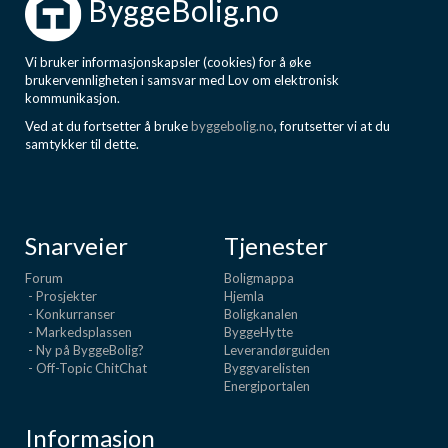
ByggeBolig.no
Vi bruker informasjonskapsler (cookies) for å øke
brukervennligheten i samsvar med Lov om elektronisk
kommunikasjon.
Ved at du fortsetter å bruke
byggebolig.no
, forutsetter vi at du
samtykker til dette.
Snarveier
Tjenester
Forum
Boligmappa
- Prosjekter
Hjemla
- Konkurranser
Boligkanalen
- Markedsplassen
ByggeHytte
- Ny på ByggeBolig?
Leverandørguiden
- Off-Topic ChitChat
Byggvarelisten
Energiportalen
Informasjon