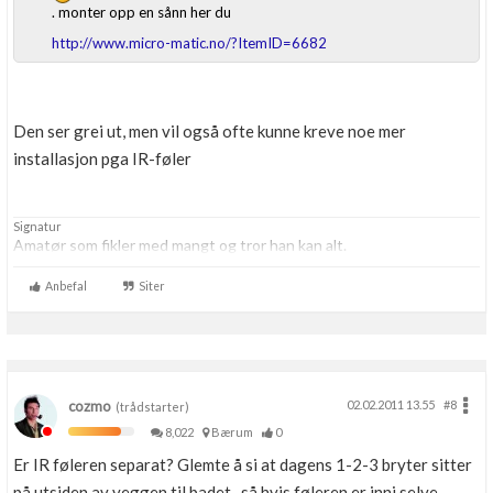
. monter opp en sånn her du
http://www.micro-matic.no/?ItemID=6682
Den ser grei ut, men vil også ofte kunne kreve noe mer
installasjon pga IR-føler
Signatur
Amatør som fikler med mangt og tror han kan alt.
Anbefal
Siter
cozmo
02.02.2011 13.55
#8
(trådstarter)
8,022
Bærum
0
Er IR føleren separat? Glemte å si at dagens 1-2-3 bryter sitter
på utsiden av veggen til badet...så hvis føleren er inni selve