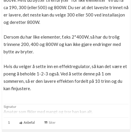
800W. Hvis du bytter til en bryter "for like elementer" vil du få
ca 190, 300 (eller500) og 800W. Du ser at det laveste trinnet nå
er lavere, det neste kan du velge 300 eller 500 ved installasjon
og deretter 800W.
Dersom du har like elementer, f.eks 2*400W, så har du trolig
trinnene 200, 400 og 800W og kan ikke gjøre endringer med
bytte av bryter.
Hvis du velger å sette inn en effektregulator, så kan det være et
poeng å beholde 1-2-3 også. Ved å sette denne på 1 om
sommeren, så er den lavere effekten fordelt på 10 trinn og du
kan finjustere.
Signatur
Amatør som fikler med mangt og tror han kan alt.
1
Anbefal
Siter