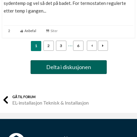
sydentemp og vel så det på badet. For termostaten regulerte
etter temp i gangen...
2
Anbefal
Siter
1
2
3
6
Delta i diskusjonen
GÅ TIL FORUM
EL-installasjon Teknisk & Installasjon