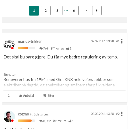
1
2
3
6
marius-trikker
02.02.2011 13.28
#1
769
Tromsø
1
Det skal bu bare gjøre. Du får mye bedre regulering av temp.
Signatur
Renoverer hus fra 1954, med Gira KNX hele veien. Jobber som
elektriker på dagtid, og snektriker og småbarnsfar på kveldene
1
Anbefal
Siter
cozmo
02.02.2011 13.28
#2
(trådstarter)
8,022
Bærum
1