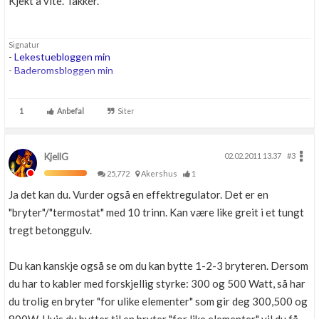
Kjekt å vite. Takker.
Signatur
-
Lekestuebloggen min
-
Baderomsbloggen min
....
...
1
Anbefal
Siter
...
KjellG
02.02.2011 13.37
#3
25,772
Akershus
1
Ja det kan du. Vurder også en effektregulator. Det er en
"bryter"/"termostat" med 10 trinn. Kan være like greit i et tungt
tregt betonggulv.
Du kan kanskje også se om du kan bytte 1-2-3 bryteren. Dersom
du har to kabler med forskjellig styrke: 300 og 500 Watt, så har
du trolig en bryter "for ulike elementer" som gir deg 300,500 og