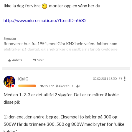
Ikke la deg forvirre
. monter opp en sånn her du
http://www.micro-matic.no/?ItemID=6682
Signatur
Renoverer hus fra 1954, med Gira KNX hele veien. Jobber som
elektriker på dagtid, og snektriker og småbarnsfar på kveldene
Anbefal
Siter
KjellG
02.02.2011 13.50
#6
25,772
Akershus
0
Med en 1-2-3 er det alltid 2 sløyfer. Det er to måter å koble
disse på:
1) den ene, den andre, begge. Eksempel to kabler på 300 og
500W får du trinnene 300, 500 og 800W med bryter for "ulike
kabler".