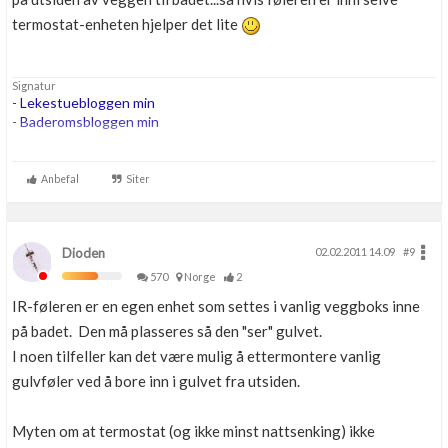
termostat-enheten hjelper det lite
Signatur
-
Lekestuebloggen min
-
Baderomsbloggen min
....
...
Anbefal
Siter
...
Dioden
02.02.2011 14.09
#9
570
Norge
2
IR-føleren er en egen enhet som settes i vanlig veggboks inne
på badet. Den må plasseres så den "ser" gulvet.
I noen tilfeller kan det være mulig å ettermontere vanlig
gulvføler ved å bore inn i gulvet fra utsiden.
Myten om at termostat (og ikke minst nattsenking) ikke