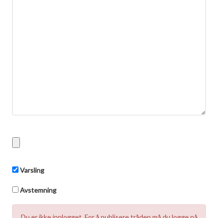
Boligmappa+
Nytt
Få mer ut av Boligmappa
Varsling
Avstemning
Du er ikke innlogget. For å publisere tråden må du logge på