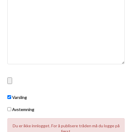
Boligmappa+
Nytt
Få mer ut av Boligmappa
Varsling
Avstemning
Du er ikke innlogget. For å publisere tråden må du logge på
først.