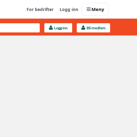
Meny
For bedrifter
Logg inn
Logg inn
Bli medlem
Last opp selv
Ta vare på fargekoder og kvitteringer
Finn håndverkere
Søk blant 9000 bedrifter
Kundeservice
Få svar på det du lurer på
Boligmappa+
Nytt
Få mer ut av Boligmappa