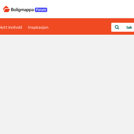
Nytt innhold
Inspirasjon
Boligens papirer
Den enkleste måten å få papirene i orden
rav
Verdi & økonomi
Din største investering
Papirer som mangler
Skaff dokumentasjon som mangler
Kom i gang med Boligmappa
Se din bolig? Klikk her