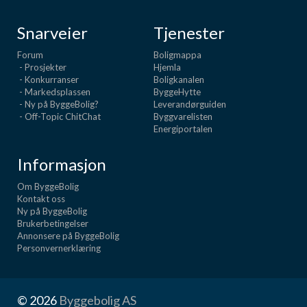
Snarveier
Tjenester
Forum
Boligmappa
- Prosjekter
Hjemla
- Konkurranser
Boligkanalen
- Markedsplassen
ByggeHytte
- Ny på ByggeBolig?
Leverandørguiden
- Off-Topic ChitChat
Byggvarelisten
Energiportalen
Informasjon
Om ByggeBolig
Kontakt oss
Ny på ByggeBolig
Brukerbetingelser
Annonsere på ByggeBolig
Personvernerklæring
© 2026
Byggebolig AS