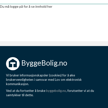
Boligmappa+
Du må logge på for å se innhold her
Nytt
Få mer ut av Boligmappa
ByggeBolig.no
Vi bruker informasjonskapsler (cookies) for å øke
brukervennligheten i samsvar med Lov om elektronisk
kommunikasjon.
Ved at du fortsetter å bruke
byggebolig.no
, forutsetter vi at du
samtykker til dette.