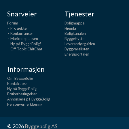
Snarveier
Tjenester
Forum
Boligmappa
- Prosjekter
Hjemla
- Konkurranser
Boligkanalen
- Markedsplassen
ByggeHytte
- Ny på ByggeBolig?
Leverandørguiden
- Off-Topic ChitChat
Byggvarelisten
Energiportalen
Informasjon
Om ByggeBolig
Kontakt oss
Ny på ByggeBolig
Brukerbetingelser
Annonsere på ByggeBolig
Personvernerklæring
© 2026
Byggebolig AS