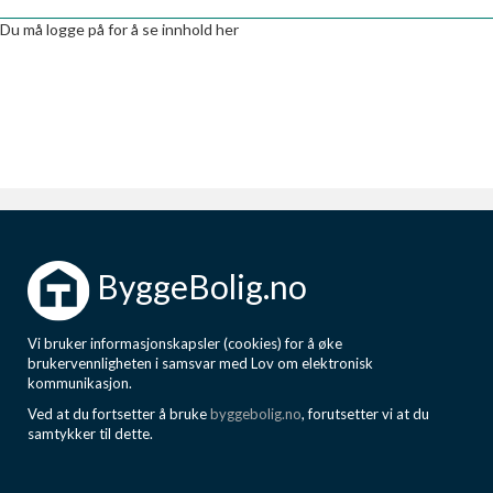
Boligmappa+
Du må logge på for å se innhold her
Nytt
Få mer ut av Boligmappa
ByggeBolig.no
Vi bruker informasjonskapsler (cookies) for å øke
brukervennligheten i samsvar med Lov om elektronisk
kommunikasjon.
Ved at du fortsetter å bruke
byggebolig.no
, forutsetter vi at du
samtykker til dette.