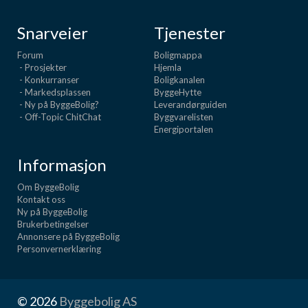
Snarveier
Tjenester
Forum
Boligmappa
- Prosjekter
Hjemla
- Konkurranser
Boligkanalen
- Markedsplassen
ByggeHytte
- Ny på ByggeBolig?
Leverandørguiden
- Off-Topic ChitChat
Byggvarelisten
Energiportalen
Informasjon
Om ByggeBolig
Kontakt oss
Ny på ByggeBolig
Brukerbetingelser
Annonsere på ByggeBolig
Personvernerklæring
© 2026
Byggebolig AS