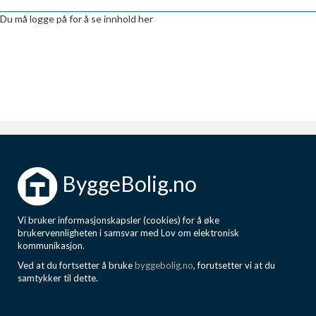
Boligmappa+
Du må logge på for å se innhold her
Nytt
Få mer ut av Boligmappa
ByggeBolig.no
Vi bruker informasjonskapsler (cookies) for å øke
brukervennligheten i samsvar med Lov om elektronisk
kommunikasjon.
Ved at du fortsetter å bruke
byggebolig.no
, forutsetter vi at du
samtykker til dette.