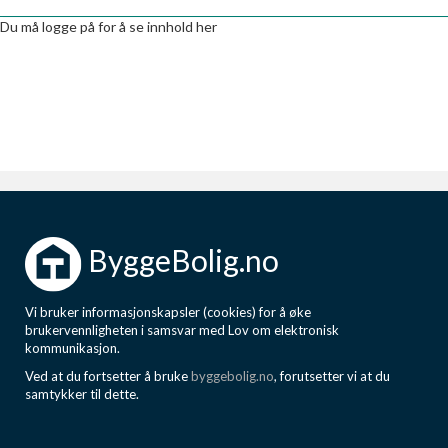
Boligmappa+
Du må logge på for å se innhold her
Nytt
Få mer ut av Boligmappa
ByggeBolig.no
Vi bruker informasjonskapsler (cookies) for å øke
brukervennligheten i samsvar med Lov om elektronisk
kommunikasjon.
Ved at du fortsetter å bruke
byggebolig.no
, forutsetter vi at du
samtykker til dette.