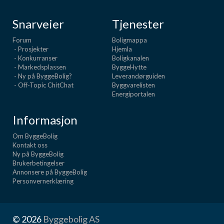
Snarveier
Tjenester
Forum
Boligmappa
- Prosjekter
Hjemla
- Konkurranser
Boligkanalen
- Markedsplassen
ByggeHytte
- Ny på ByggeBolig?
Leverandørguiden
- Off-Topic ChitChat
Byggvarelisten
Energiportalen
Informasjon
Om ByggeBolig
Kontakt oss
Ny på ByggeBolig
Brukerbetingelser
Annonsere på ByggeBolig
Personvernerklæring
© 2026
Byggebolig AS