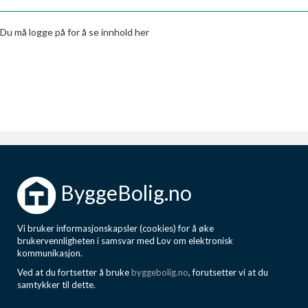
Boligmappa+
Nytt
Få mer ut av Boligmappa
Du må logge på for å se innhold her
ByggeBolig.no
Vi bruker informasjonskapsler (cookies) for å øke
brukervennligheten i samsvar med Lov om elektronisk
kommunikasjon.
Ved at du fortsetter å bruke
byggebolig.no
, forutsetter vi at du
samtykker til dette.