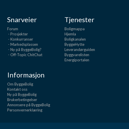
Snarveier
Tjenester
Forum
Boligmappa
- Prosjekter
Hjemla
- Konkurranser
Boligkanalen
- Markedsplassen
ByggeHytte
- Ny på ByggeBolig?
Leverandørguiden
- Off-Topic ChitChat
Byggvarelisten
Energiportalen
Informasjon
Om ByggeBolig
Kontakt oss
Ny på ByggeBolig
Brukerbetingelser
Annonsere på ByggeBolig
Personvernerklæring