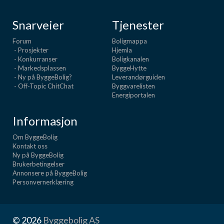
Snarveier
Tjenester
Forum
Boligmappa
- Prosjekter
Hjemla
- Konkurranser
Boligkanalen
- Markedsplassen
ByggeHytte
- Ny på ByggeBolig?
Leverandørguiden
- Off-Topic ChitChat
Byggvarelisten
Energiportalen
Informasjon
Om ByggeBolig
Kontakt oss
Ny på ByggeBolig
Brukerbetingelser
Annonsere på ByggeBolig
Personvernerklæring
© 2026
Byggebolig AS