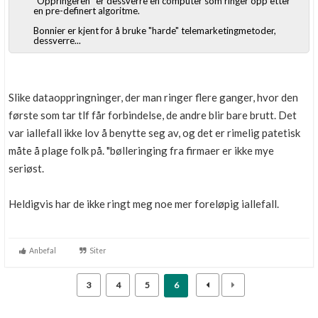
"Oppringeren" er dessverre en computer som ringer opp etter
en pre-definert algoritme.
Boligmappa+
Nytt
Få mer ut av Boligmappa
Bonnier er kjent for å bruke "harde" telemarketingmetoder,
dessverre...
Slike dataoppringninger, der man ringer flere ganger, hvor den
første som tar tlf får forbindelse, de andre blir bare brutt. Det
var iallefall ikke lov å benytte seg av, og det er rimelig patetisk
måte å plage folk på. "bølleringing fra firmaer er ikke mye
seriøst.
Heldigvis har de ikke ringt meg noe mer foreløpig iallefall.
Anbefal
Siter
3
4
5
6