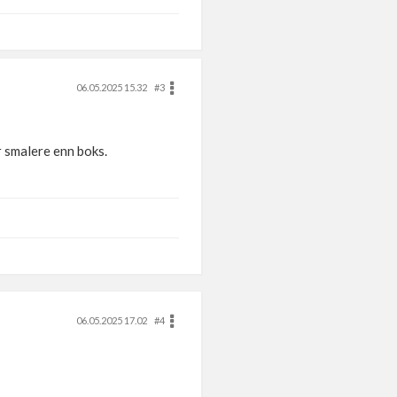
06.05.2025 15.32
#3
r smalere enn boks.
06.05.2025 17.02
#4