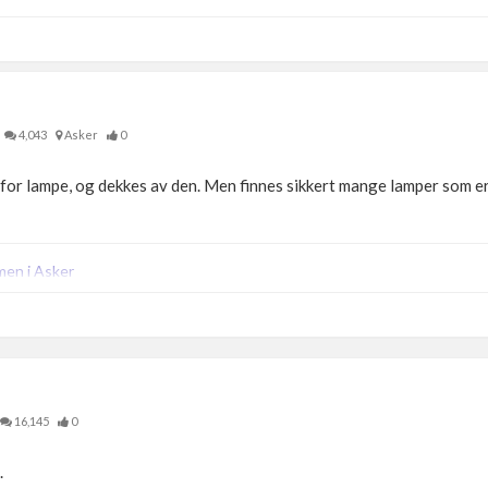
4,043
Asker
0
 for lampe, og dekkes av den. Men finnes sikkert mange lamper som e
men i Asker
16,145
0
.