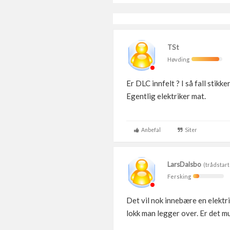
TSt
Høvding
Er DLC innfelt ? I så fall stik
Egentlig elektriker mat.
Anbefal
Siter
LarsDalsbo
(trådstart
Fersking
Det vil nok innebære en elektrik
lokk man legger over. Er det mu