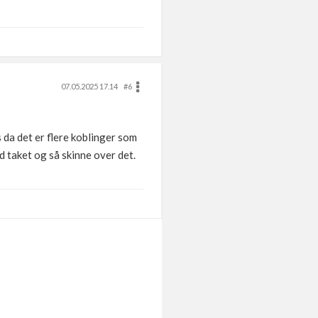
07.05.2025 17.14
#6
 da det er flere koblinger som
ed taket og så skinne over det.