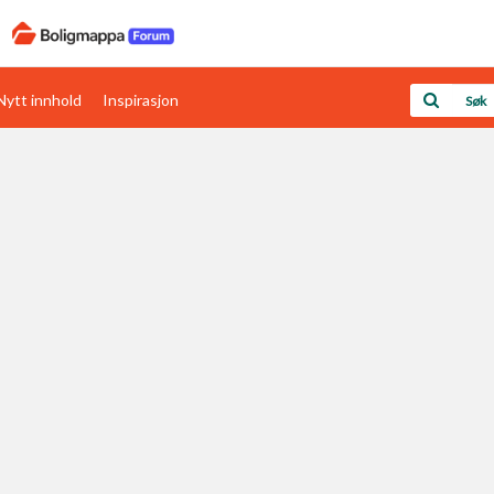
Nytt innhold
Inspirasjon
Boligens papirer
Den enkleste måten å få papirene i orden
rav
Verdi & økonomi
Din største investering
Papirer som mangler
Skaff dokumentasjon som mangler
Kom i gang med Boligmappa
Se din bolig? Klikk her