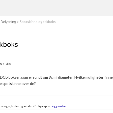
Belysning
Spotskinne og takboks
akboks
5
0
DCL-bokser, som er rundt om 9cm i diameter. Hvilke muligheter finnes 
e spotskinne over de?
eringer, bilder og avtaler i Boligmappa.
Logg inn her