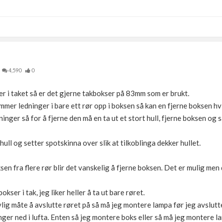
4,590
0
er i taket så er det gjerne takbokser på 83mm som er brukt.
mmer ledninger i bare ett rør opp i boksen så kan en fjerne boksen hvi
ninger så for å fjerne den må en ta ut et stort hull, fjerne boksen og s
e hull og setter spotskinna over slik at tilkoblinga dekker hullet.
en fra flere rør blir det vanskelig å fjerne boksen. Det er mulig men 
ser i tak, jeg liker heller å ta ut bare røret.
lig måte å avslutte røret på så må jeg montere lampa før jeg avslutte
nger ned i lufta. Enten så jeg montere boks eller så må jeg montere l