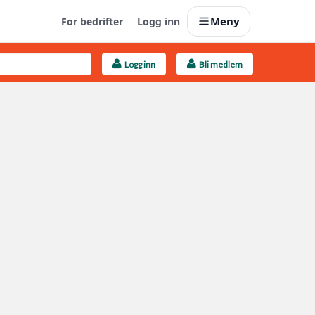
Meny
For bedrifter
Logg inn
Logg inn
Bli medlem
Last opp selv
Ta vare på fargekoder og kvitteringer
Finn håndverkere
Søk blant 9000 bedrifter
Kundeservice
Få svar på det du lurer på
Boligmappa+
Nytt
Få mer ut av Boligmappa