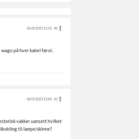
06.05.2025 12.52
#1
ar wago på hver kabel først.
06.05.2025 13.40
#2
 estetisk vakker uansett hvilket
ilkobling til lampe/skinne?