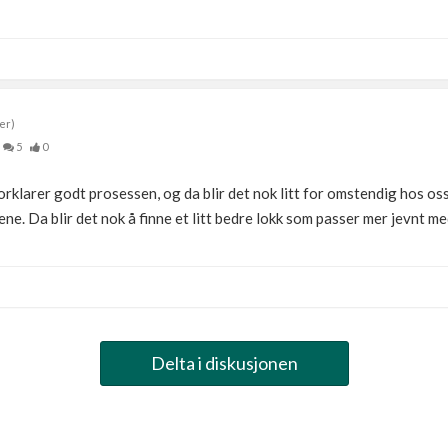
er)
5
0
rklarer godt prosessen, og da blir det nok litt for omstendig hos oss
ksene. Da blir det nok å finne et litt bedre lokk som passer mer jevnt m
Delta i diskusjonen