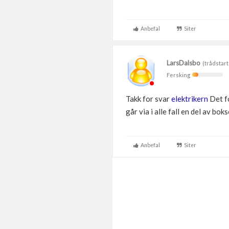
Anbefal
Siter
LarsDalsbo
(trådstart
Fersking
Takk for svar
elektrikern
Det fo
går via i alle fall en del av bo
Anbefal
Siter