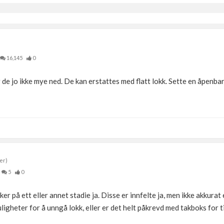
16,145
0
ker de jo ikke mye ned. De kan erstattes med flatt lokk. Sette en åpenb
er)
5
0
er på ett eller annet stadie ja. Disse er innfelte ja, men ikke akkurat
ligheter for å unngå lokk, eller er det helt påkrevd med takboks for t