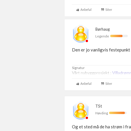
Anbefal
Siter
Børhaug
Legende
Den er jo vanligvis festepunkt
Signatur
Vårt nybyggprosjekt :
Villadrøm
Anbefal
Siter
TSt
Høvding
Og et sted må de ha strøm i fra