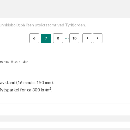
unnkisbolig på liten utsiktstomt ved Tyrifjorden.
6
7
8
10
846
Oslo
2
ravstand (16 mm/cc 150 mm).
2
lytsparkel for ca 300 kr/m
.