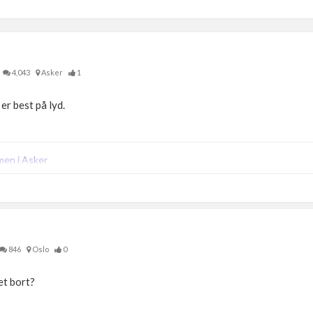
4,043
Asker
1
er best på lyd.
men i Asker
846
Oslo
0
et bort?