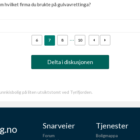
m hvilket firma du brukte på gulvavrettinga?
6
7
8
10
Delta i diskusjonen
unnkisbolig på liten utsiktstomt ved Tyrifjorden.
Snarveier
Tjenester
g.no
Forum
Boligmappa