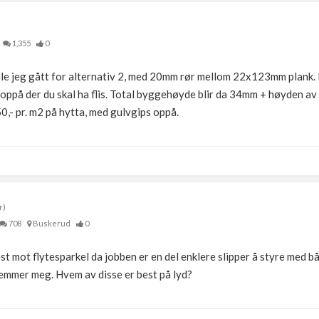
1,355
0
ille jeg gått for alternativ 2, med 20mm rør mellom 22x123mm plank. 
 oppå der du skal ha flis. Total byggehøyde blir da 34mm + høyden av 
,- pr. m2 på hytta, med gulvgips oppå.
r)
708
Buskerud
0
t mot flytesparkel da jobben er en del enklere slipper å styre med bå
stemmer meg. Hvem av disse er best på lyd?