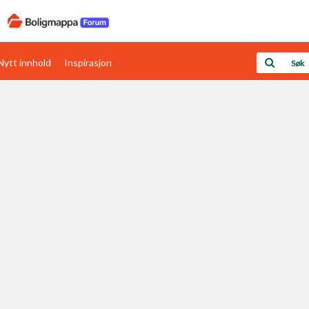
Nytt innhold
Inspirasjon
Boligens papirer
Den enkleste måten å få papirene i orden
rav
Verdi & økonomi
Din største investering
Papirer som mangler
Skaff dokumentasjon som mangler
Kom i gang med Boligmappa
Se din bolig? Klikk her