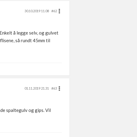
30.10.2019 11.08
#62
Enkelt å legge selv, og gulvet
flisene, så rundt 45mm til
01.11.2019 21.31
#63
de spaltegulv og gips. Vil