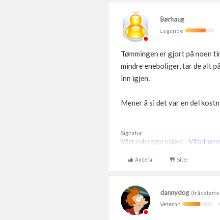
Børhaug
Legende
Tømmingen er gjort på noen time
mindre eneboliger, tar de alt p
inn igjen.
Mener å si det var en del kostna
Signatur
Vårt nybyggprosjekt :
Villadrøm
Anbefal
Siter
dannydog
(trådstarte
Veteran