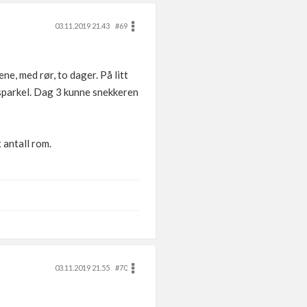
03.11.2019 21.43
#69
ne, med rør, to dager. På litt
ytsparkel. Dag 3 kunne snekkeren
x antall rom.
03.11.2019 21.55
#70