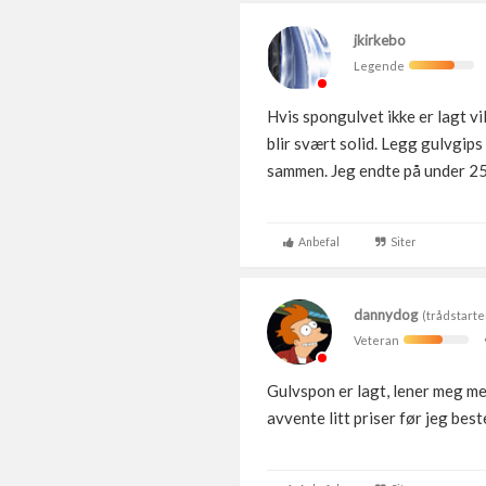
jkirkebo
Legende
Hvis spongulvet ikke er lagt v
blir svært solid. Legg gulvgips
sammen. Jeg endte på under 250
Anbefal
Siter
dannydog
(trådstarte
Veteran
Gulvspon er lagt, lener meg mes
avvente litt priser før jeg be