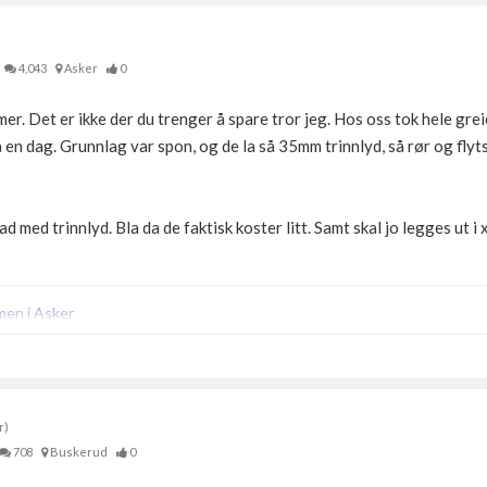
4,043
Asker
0
r. Det er ikke der du trenger å spare tror jeg. Hos oss tok hele greie
å en dag. Grunnlag var spon, og de la så 35mm trinnlyd, så rør og fl
d med trinnlyd. Bla da de faktisk koster litt. Samt skal jo legges ut i 
men i Asker
r)
708
Buskerud
0