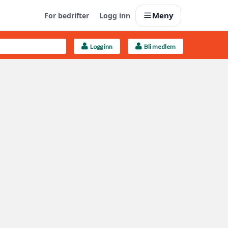
Meny
For bedrifter
Logg inn
Logg inn
Bli medlem
Last opp selv
Ta vare på fargekoder og kvitteringer
Finn håndverkere
Søk blant 9000 bedrifter
Kundeservice
Få svar på det du lurer på
Boligmappa+
Nytt
Få mer ut av Boligmappa