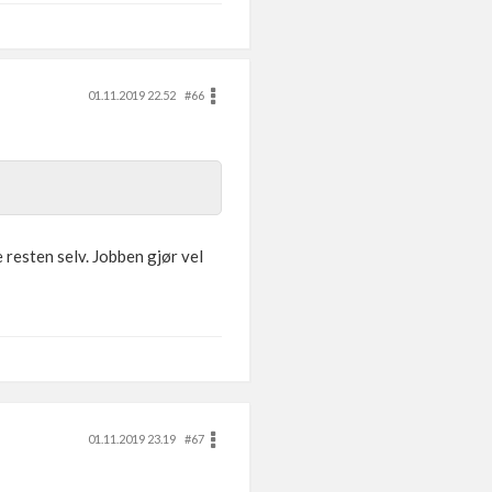
01.11.2019 22.52
#66
 resten selv. Jobben gjør vel
01.11.2019 23.19
#67