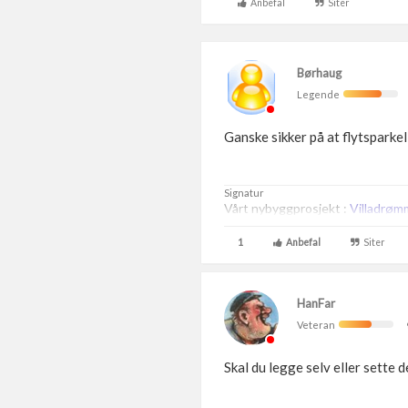
Anbefal
Siter
Børhaug
Legende
Ganske sikker på at flytsparkel 
Signatur
Vårt nybyggprosjekt :
Villadrøm
1
Anbefal
Siter
HanFar
Veteran
Skal du legge selv eller sette d