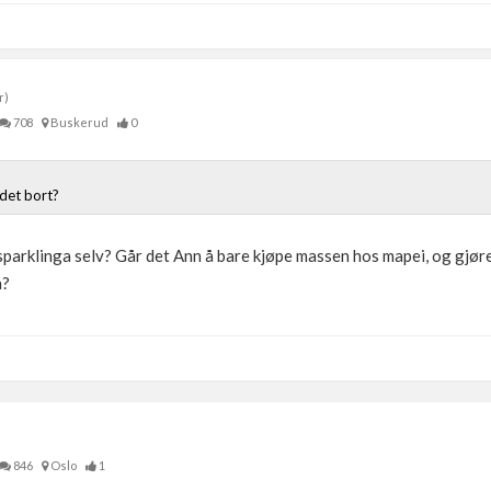
r)
708
Buskerud
0
 det bort?
esparklinga selv? Går det Ann å bare kjøpe massen hos mapei, og gjøre
a?
846
Oslo
1