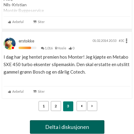
Nils-Kristian
Montèr Byggeservice
Anbefal
Siter
erstokke
01.02.2014 20.53
#30
1,016
Hosle
0
I dag har jeg hentet premien hos Monter! Jeg kjøpte en Metabo
SXE 450 turbo eksenter slipemaskin. Den skal erstatte en utslitt
gammel grønn Bosch og en dårlig Cotech.
Anbefal
Siter
1
2
3
Delta i diskusjonen