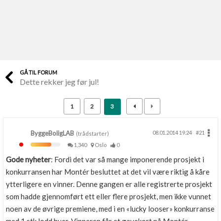
Last opp selv
Ta vare på fargekoder og kvitteringer
Verdi & økonomi
Din største investering
GÅ TIL FORUM
Dette rekker jeg før jul!
Finn håndverkere
Søk blant 9000 bedrifter
1
2
3
Papirer som mangler
Skaff dokumentasjon som mangler
ByggeBoligLAB
08.01.2014 19.24
#21
(trådstarter)
1,340
Oslo
0
Kundeservice
Gode nyheter
: Fordi det var så mange imponerende prosjekt i
Få svar på det du lurer på
konkurransen har Montér besluttet at det vil være riktig å kåre
ytterligere en vinner. Denne gangen er alle registrerte prosjekt
Kom i gang med Boligmappa
som hadde gjennomført ett eller flere prosjekt, men ikke vunnet
Se din bolig? Klikk her
noen av de øvrige premiene, med i en «lucky looser» konkurranse