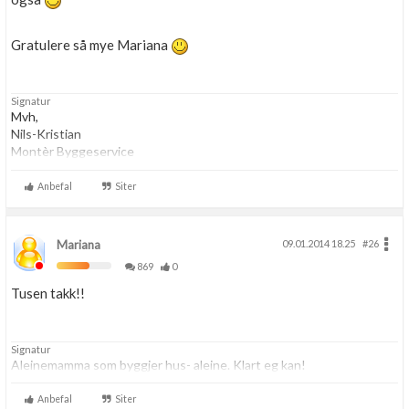
Gratulere så mye Mariana
Signatur
Mvh,
Nils-Kristian
Montèr Byggeservice
Anbefal
Siter
Mariana
09.01.2014 18.25
#26
869
0
Tusen takk!!
Signatur
Aleinemamma som byggjer hus- aleine. Klart eg kan!
Anbefal
Siter