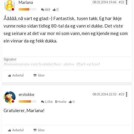
Mariana
08.01.2014 19.46
#22
869
0
Ååååå, nå vart eg glad:-) Fantastisk, tusen takk. Eg har ikkje
vunne noko sidan tidleg 80-tal da eg vann ei dukke. Det viste
seg seinare at det var mor mi som vann, men eg kjende meg som
ein vinnar da eg fekk dukka.
Signatur
Aleinemamma som byggjer hus- aleine. Klart eg kan!
Anbefal
Siter
erstokke
08.01.2014 22.52
#23
1,016
Hosle
0
Gratulerer, Mariana!
Anbefal
Siter