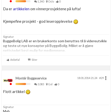
1,340
Oslo
0
Da er
artikkelen
om vinnerprosjektene på lufta!
Kjempefine prosjekt - god leseropplevelse
Signatur
ByggeBolig LAB er en brukerkonto som benyttes til å videreutvikle
og teste ut nye konsepter på ByggeBolig. Målet er å gjøre
nettstedet best mulig for medlemmene.
Anbefal
Siter
Montér Byggeservice
18.01.2014 21.24
#29
3,083
Gol
0
Flott artikkel
Signatur
Mvh,