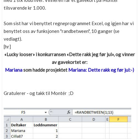
med 1 stk lodd hver. Vinneren får et gavekort på Montér
Boligmappa+
tilsvarende kr 1.000.
Nytt
Få mer ut av Boligmappa
Som sist har vi benyttet regneprogrammet Excel, og igjen har vi
benyttet oss av funksjonen "randbetween", 10 ganger (se
vedlagt).
[hr]
«Lucky looser» i konkurransen «Dette rakk jeg før jul», og vinner
av gavekortet er:
Mariana
som hadde prosjektet
Mariana: Dette rakk eg før jul:-)
Gratulerer - og takk til Montér ;D