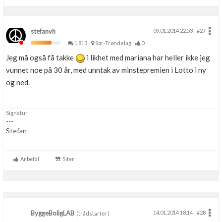
stefanvh
09.01.2014 22.53
#27
1,813
Sør-Trøndelag
0
Jeg må også få takke
i likhet med mariana har heller ikke jeg
vunnet noe på 30 år, med unntak av minstepremien i Lotto i ny
og ned.
Signatur
---
Stefan
Ingen utdanning innen bygg, anlegg, elektro eller VVS.
Anbefal
Siter
ByggeBoligLAB
14.01.2014 18.14
#28
(trådstarter)