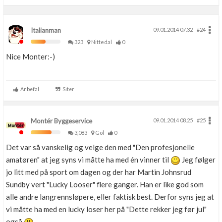
Italianman
09.01.2014 07.32
#24
323
Nittedal
0
Nice Monter:-)
Anbefal
Siter
Montér Byggeservice
09.01.2014 08.25
#25
3,083
Gol
0
Det var så vanskelig og velge den med "Den profesjonelle
amatøren" at jeg syns vi måtte ha med én vinner til
Jeg følger
jo litt med på sport om dagen og der har Martin Johnsrud
Sundby vert "Lucky Looser" flere ganger. Han er like god som
alle andre langrennsløpere, eller faktisk best. Derfor syns jeg at
vi måtte ha med en lucky loser her på "Dette rekker jeg før jul"
også