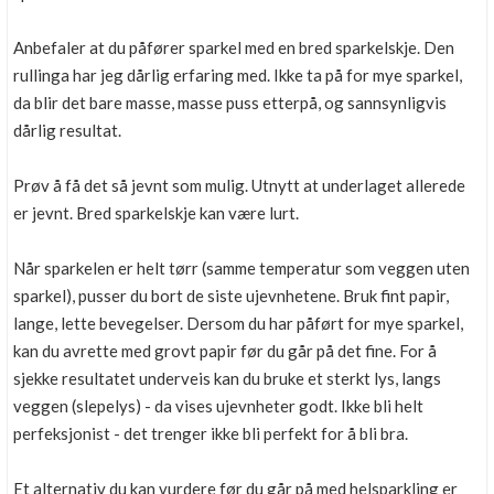
Anbefaler at du påfører sparkel med en bred sparkelskje. Den
rullinga har jeg dårlig erfaring med. Ikke ta på for mye sparkel,
da blir det bare masse, masse puss etterpå, og sannsynligvis
dårlig resultat.
Prøv å få det så jevnt som mulig. Utnytt at underlaget allerede
er jevnt. Bred sparkelskje kan være lurt.
Når sparkelen er helt tørr (samme temperatur som veggen uten
sparkel), pusser du bort de siste ujevnhetene. Bruk fint papir,
lange, lette bevegelser. Dersom du har påført for mye sparkel,
kan du avrette med grovt papir før du går på det fine. For å
sjekke resultatet underveis kan du bruke et sterkt lys, langs
veggen (slepelys) - da vises ujevnheter godt. Ikke bli helt
perfeksjonist - det trenger ikke bli perfekt for å bli bra.
Et alternativ du kan vurdere før du går på med helsparkling er