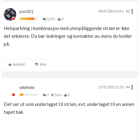
psv021
09.07.2019 10.11
#3
5,571
0
Helsparkling i kombinasjon med utenpåliggende strøm er ikke
det enkleste. Da bør ledninger og kontakter av, mens du holder
på.
Anbefal
Siter
whirlwin
27.07.2025 21.35
#4
7
Oslo
0
Det ser ut som underlaget til strien, evt. underlaget til en annen
tapet bak.