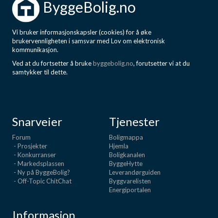
ByggeBolig.no
Vi bruker informasjonskapsler (cookies) for å øke
brukervennligheten i samsvar med Lov om elektronisk
kommunikasjon.
Ved at du fortsetter å bruke
byggebolig.no
, forutsetter vi at du
samtykker til dette.
Snarveier
Tjenester
Forum
Boligmappa
- Prosjekter
Hjemla
- Konkurranser
Boligkanalen
- Markedsplassen
ByggeHytte
- Ny på ByggeBolig?
Leverandørguiden
- Off-Topic ChitChat
Byggvarelisten
Energiportalen
Informasjon