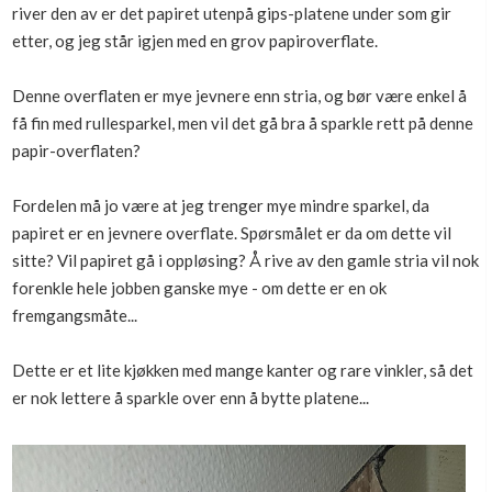
river den av er det papiret utenpå gips-platene under som gir
Boligmappa+
etter, og jeg står igjen med en grov papiroverflate.
Nytt
Få mer ut av Boligmappa
Denne overflaten er mye jevnere enn stria, og bør være enkel å
få fin med rullesparkel, men vil det gå bra å sparkle rett på denne
papir-overflaten?
Fordelen må jo være at jeg trenger mye mindre sparkel, da
papiret er en jevnere overflate. Spørsmålet er da om dette vil
sitte? Vil papiret gå i oppløsing? Å rive av den gamle stria vil nok
forenkle hele jobben ganske mye - om dette er en ok
fremgangsmåte...
Dette er et lite kjøkken med mange kanter og rare vinkler, så det
er nok lettere å sparkle over enn å bytte platene...