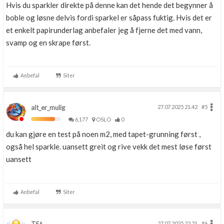
Hvis du sparkler direkte på denne kan det hende det begynner å
boble og løsne delvis fordi sparkel er såpass fuktig. Hvis det er
et enkelt papirunderlag anbefaler jeg å fjerne det med vann,
svamp og en skrape først.
Anbefal
Siter
alt_er_mulig
27.07.2025 21.42
#5
6,177
OSLO
0
du kan gjøre en test på noen m2, med tapet-grunning først ,
også hel sparkle. uansett greit og rive vekk det mest løse først
uansett
Anbefal
Siter
27.07.2025 22.21
#6