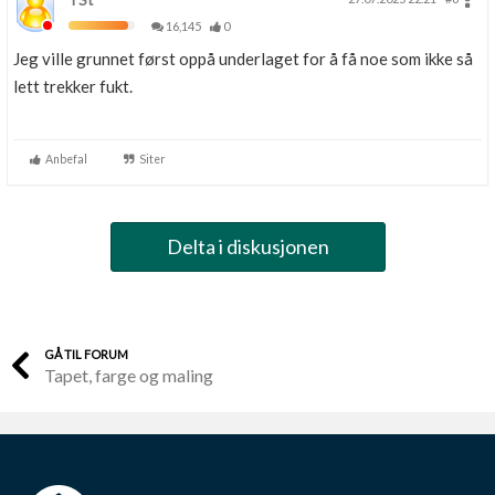
TSt
16,145
0
Jeg ville grunnet først oppå underlaget for å få noe som ikke så
lett trekker fukt.
Anbefal
Siter
Delta i diskusjonen
GÅ TIL FORUM
Tapet, farge og maling