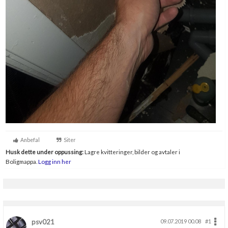
Anbefal
Siter
Husk dette under oppussing:
Lagre kvitteringer, bilder og avtaler i
Boligmappa.
Logg inn her
psv021
09.07.2019 00.08
#1