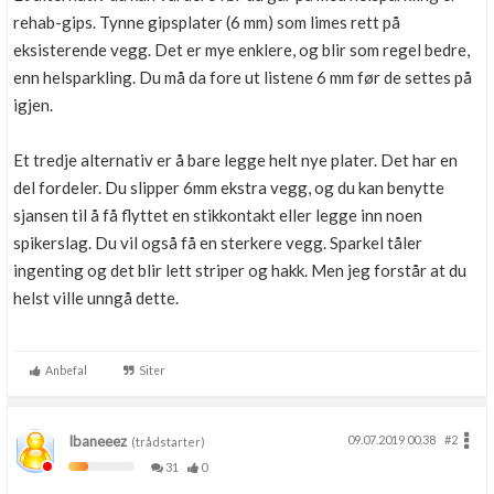
rehab-gips. Tynne gipsplater (6 mm) som limes rett på
eksisterende vegg. Det er mye enklere, og blir som regel bedre,
enn helsparkling. Du må da fore ut listene 6 mm før de settes på
igjen.
Et tredje alternativ er å bare legge helt nye plater. Det har en
del fordeler. Du slipper 6mm ekstra vegg, og du kan benytte
sjansen til å få flyttet en stikkontakt eller legge inn noen
spikerslag. Du vil også få en sterkere vegg. Sparkel tåler
ingenting og det blir lett striper og hakk. Men jeg forstår at du
helst ville unngå dette.
Anbefal
Siter
Ibaneeez
09.07.2019 00.38
#2
(trådstarter)
31
0