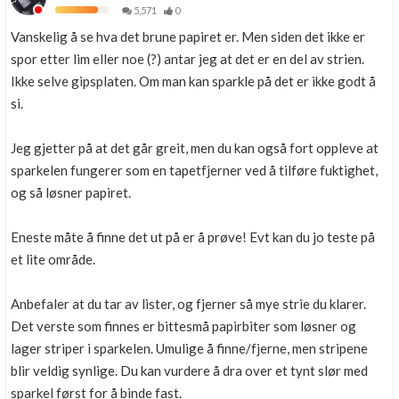
5,571
0
Vanskelig å se hva det brune papiret er. Men siden det ikke er
spor etter lim eller noe (?) antar jeg at det er en del av strien.
Ikke selve gipsplaten. Om man kan sparkle på det er ikke godt å
si.
Jeg gjetter på at det går greit, men du kan også fort oppleve at
sparkelen fungerer som en tapetfjerner ved å tilføre fuktighet,
og så løsner papiret.
Eneste måte å finne det ut på er å prøve! Evt kan du jo teste på
et lite område.
Anbefaler at du tar av lister, og fjerner så mye strie du klarer.
Det verste som finnes er bittesmå papirbiter som løsner og
lager striper i sparkelen. Umulige å finne/fjerne, men stripene
blir veldig synlige. Du kan vurdere å dra over et tynt slør med
sparkel først for å binde fast.