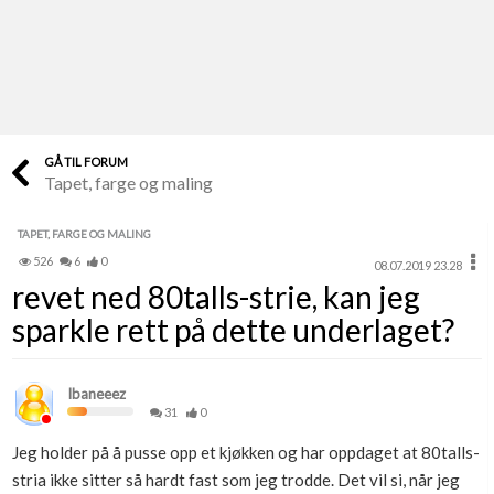
Last opp selv
Ta vare på fargekoder og kvitteringer
Verdi & økonomi
Din største investering
GÅ TIL FORUM
Tapet, farge og maling
Finn håndverkere
Søk blant 9000 bedrifter
TAPET, FARGE OG MALING
526
6
0
08.07.2019 23.28
Papirer som mangler
revet ned 80talls-strie, kan jeg
Skaff dokumentasjon som mangler
sparkle rett på dette underlaget?
Kundeservice
Få svar på det du lurer på
Ibaneeez
31
0
Kom i gang med Boligmappa
Jeg holder på å pusse opp et kjøkken og har oppdaget at 80talls-
Se din bolig? Klikk her
stria ikke sitter så hardt fast som jeg trodde. Det vil si, når jeg