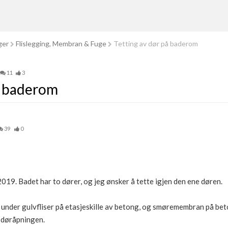
ger
Flislegging, Membran & Fuge
Tetting av dør på baderom
11
3
å baderom
39
0
2019. Badet har to dører, og jeg ønsker å tette igjen den ene døren.
under gulvfliser på etasjeskille av betong, og smøremembran på be
 døråpningen.