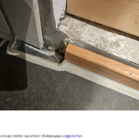
eringer, bilder og avtaler i Boligmappa.
Logg inn her