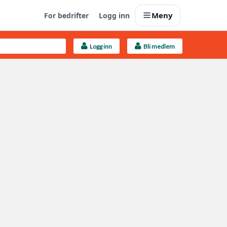
Meny
For bedrifter
Logg inn
Logg inn
Bli medlem
Last opp selv
Ta vare på fargekoder og kvitteringer
Finn håndverkere
Søk blant 9000 bedrifter
Kundeservice
Få svar på det du lurer på
Boligmappa+
Nytt
Få mer ut av Boligmappa