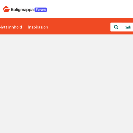
Nytt innhold
Inspirasjon
Boligens papirer
Den enkleste måten å få papirene i orden
rav
Verdi & økonomi
Din største investering
Papirer som mangler
Skaff dokumentasjon som mangler
Kom i gang med Boligmappa
Se din bolig? Klikk her