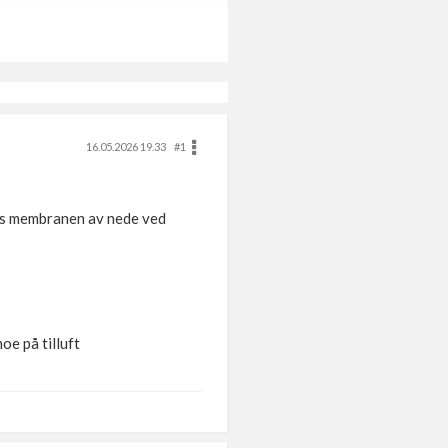
16.05.2026 19.33
#1
ves membranen av nede ved
noe på tilluft