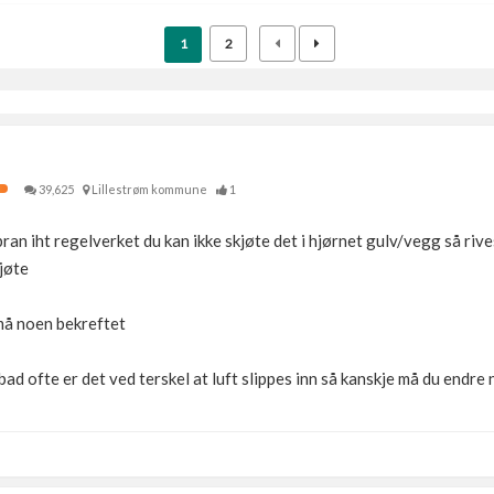
1
2
39,625
Lillestrøm kommune
1
an iht regelverket du kan ikke skjøte det i hjørnet gulv/vegg så ri
jøte
må noen bekreftet
bad ofte er det ved terskel at luft slippes inn så kanskje må du endre 