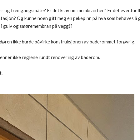
ler og fremgangsmåte? Er det krav om membran her? Er det eventuelt 
tasjon? Og kunne noen gitt meg en pekepinn på hva som behøves å g
 i gulv og smøremembran på vegg)?
v døren ikke burde påvirke konstruksjonen av baderommet forøvrig.
jenner ikke reglene rundt renovering av baderom.
t.