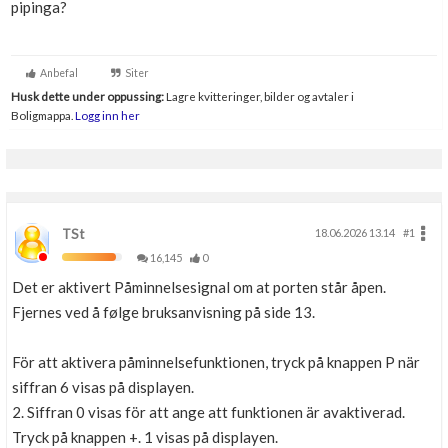
pipinga?
Boligmappa+
Nytt
Få mer ut av Boligmappa
Anbefal
Siter
Husk dette under oppussing:
Lagre kvitteringer, bilder og avtaler i
Boligmappa.
Logg inn her
TSt
18.06.2026 13.14
#1
16,145
0
Det er aktivert Påminnelsesignal om at porten står åpen.
Fjernes ved å følge bruksanvisning på side 13.
För att aktivera påminnelsefunktionen, tryck på knappen P när
siffran 6 visas på displayen.
2. Siffran 0 visas för att ange att funktionen är avaktiverad.
Tryck på knappen +. 1 visas på displayen.