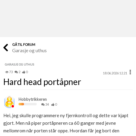
Last opp selv
Ta vare på fargekoder og kvitteringer
Verdi & økonomi
Din største investering
GÅ TIL FORUM
Garasje og uthus
Finn håndverkere
Søk blant 9000 bedrifter
GARASJE OG UTHUS
73
2
0
18.06.2026 12.21
Papirer som mangler
Hard head portåpner
Skaff dokumentasjon som mangler
Kundeservice
Hobbytrikkeren
Få svar på det du lurer på
34
0
Hei, jeg skulle programmere ny fjernkontroll og dette var kjapt
Kom i gang med Boligmappa
gjort. Men nå piper portåpneren ca 60 ganger med jevne
Se din bolig? Klikk her
mellomrom når porten står oppe. Hvordan får jeg bort den