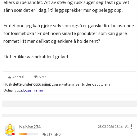
ellers du behandlet. Alt av støv og rusk suger seg fast i gulvet
Boligmappa+
sånn som det er i dag, i tillegg sprekker mur og belegg opp.
Nytt
Få mer ut av Boligmappa
Er det noe jeg kan gjøre selv som også er ganske lite belastende
for lommeboka? Er det noen smarte produkter som kan gjøre
rommet litt mer delikat og enklere å holde rent?
Det er ikke varmekabler i gulvet.
Anbefal
Siter
Husk dette under oppussing:
Lagre kvitteringer, bilder og avtaler i
Boligmappa.
Logg inn her
Naihino234
28.05.2026 23.16
#1
219
0