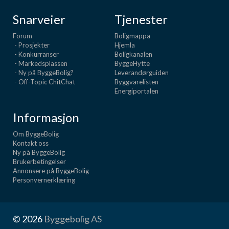
Snarveier
Tjenester
Forum
Boligmappa
- Prosjekter
Hjemla
- Konkurranser
Boligkanalen
- Markedsplassen
ByggeHytte
- Ny på ByggeBolig?
Leverandørguiden
- Off-Topic ChitChat
Byggvarelisten
Energiportalen
Informasjon
Om ByggeBolig
Kontakt oss
Ny på ByggeBolig
Brukerbetingelser
Annonsere på ByggeBolig
Personvernerklæring
© 2026
Byggebolig AS