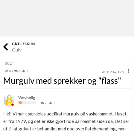
Last opp selv
Ta vare på fargekoder og kvitteringer
Verdi & økonomi
Din største investering
GÅ TIL FORUM
Gulv
Finn håndverkere
Søk blant 9000 bedrifter
GULV
43
1
0
28.05.2026 19.58
Papirer som mangler
Murgulv med sprekker og "flass"
Skaff dokumentasjon som mangler
Kundeservice
Wnybolig
Få svar på det du lurer på
7
0
Hei! Vi har t særdeles udelikat murgulv på vaskerommet. Huset
Kom i gang med Boligmappa
er fra 1979, og det er ikke gjort noe på rommet siden da. Det ser
Se din bolig? Klikk her
ut til at gulvet er behandlet med noe overflatebehandling, men