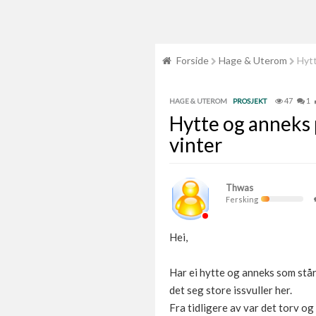
Forside
Hage & Uterom
Hytt
47
1
HAGE & UTEROM
PROSJEKT
Hytte og anneks p
vinter
Thwas
Fersking
Hei,
Har ei hytte og anneks som står 
det seg store issvuller her.
Fra tidligere av var det torv o