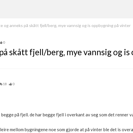
e og anneks på skått fjell/berg, mye vannsig og is oppbygning på vinter
0
å skått fjell/berg, mye vannsig og i
18
0
begge på fjell. de har begge fjell i overkant av seg som det renner v
g leire mellom bygningene noe som gjorde at på vinter ble det is over