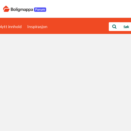
Nytt innhold
Inspirasjon
Boligens papirer
Den enkleste måten å få papirene i orden
rav
Verdi & økonomi
Din største investering
Papirer som mangler
Skaff dokumentasjon som mangler
Kom i gang med Boligmappa
Se din bolig? Klikk her