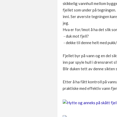
skikkelig vannhull mellom byggene
fjellet som under på tegningen. 
inni. Ser øverste tegningen kans
jeg.
Hva er for/imot å ha det slik so
- duk mot fjell?
- dekke til denne helt med pukk
Fjellet byr på vann og en del si
inn par spyle hull i drensrøret s
Blir duken tett av denne sikten 
Etter å ha fått kontroll på van
praktiske med effektiv vann fjer