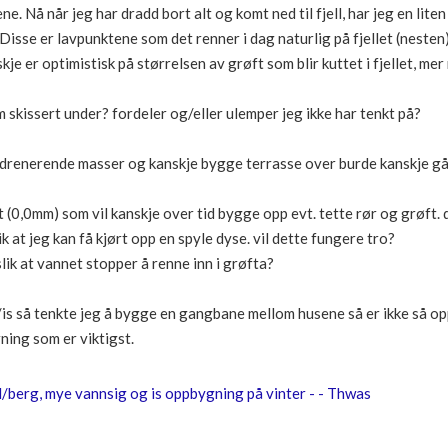
. Nå når jeg har dradd bort alt og komt ned til fjell, har jeg en liten 
Disse er lavpunktene som det renner i dag naturlig på fjellet (nesten
kje er optimistisk på størrelsen av grøft som blir kuttet i fjellet, mer
m skissert under? fordeler og/eller ulemper jeg ikke har tenkt på?
/drenerende masser og kanskje bygge terrasse over burde kanskje gå
kt (0,0mm) som vil kanskje over tid bygge opp evt. tette rør og grøft. 
lik at jeg kan få kjørt opp en spyle dyse. vil dette fungere tro?
slik at vannet stopper å renne inn i grøfta?
n/is så tenkte jeg å bygge en gangbane mellom husene så er ikke så op
ning som er viktigst.