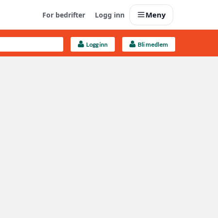
Meny
For bedrifter
Logg inn
Logg inn
Bli medlem
Last opp selv
Ta vare på fargekoder og kvitteringer
Finn håndverkere
Søk blant 9000 bedrifter
Kundeservice
Få svar på det du lurer på
Boligmappa+
Nytt
Få mer ut av Boligmappa