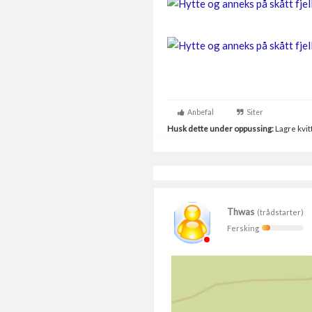
Anbefal
Siter
Husk dette under oppussing:
Lagre kvitt
Thwas
(trådstarter)
Fersking