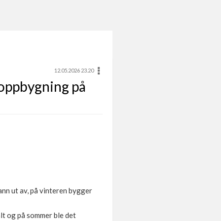
12.05.2026 23.20
s oppbygning på
ann ut av, på vinteren bygger
alt og på sommer ble det