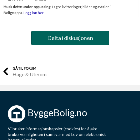
Boligmappa+
Husk dette under oppussing:
Lagre kvitteringer, bilder og avtaler i
Nytt
Boligmappa.
Logg inn her
Få mer ut av Boligmappa
Delta i diskusjonen
GÅ TIL FORUM
Hage & Uterom
ByggeBolig.no
Vi bruker informasjonskapsler (cookies) for å øke
brukervennligheten i samsvar med Lov om elektronisk