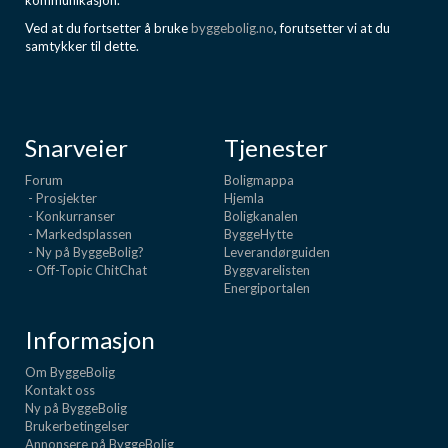
kommunikasjon.
Ved at du fortsetter å bruke
byggebolig.no
, forutsetter vi at du
samtykker til dette.
Snarveier
Tjenester
Forum
Boligmappa
- Prosjekter
Hjemla
- Konkurranser
Boligkanalen
- Markedsplassen
ByggeHytte
- Ny på ByggeBolig?
Leverandørguiden
- Off-Topic ChitChat
Byggvarelisten
Energiportalen
Informasjon
Om ByggeBolig
Kontakt oss
Ny på ByggeBolig
Brukerbetingelser
Annonsere på ByggeBolig