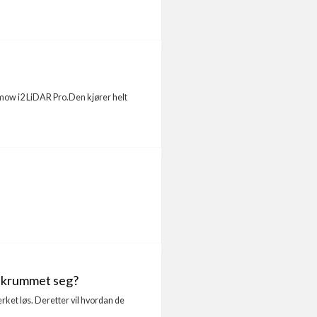
vimow i2 LiDAR Pro.Den kjører helt
de krummet seg?
rket løs. Deretter vil hvordan de