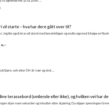
 Er lignende her, Ø ca 25cm. ...
5
 vil starte – hva har dere gått over til?
n i. Jeg ble også lei av alt styret med bensinklipper og endte opp med å kjøpe en Na
4
/tjære, selv etter 50+ år i vær og vind. ...
ne terassebord (smilende eller ikke), og hvilken vei har 
ingen skjer noen sekunder og minutter etter skjæring. Da slipper spenningen i treve