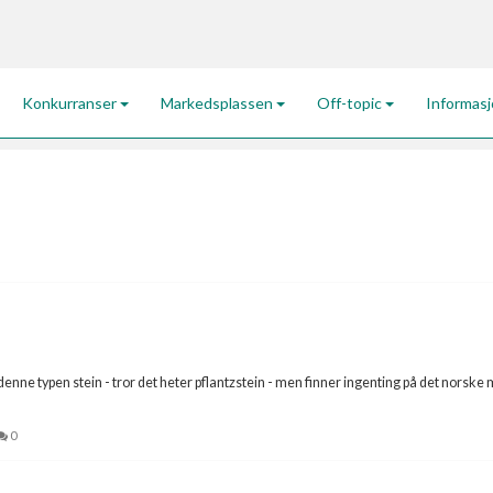
Konkurranser
Markedsplassen
Off-topic
Informas
i denne typen stein - tror det heter pflantzstein - men finner ingenting på det nor
0