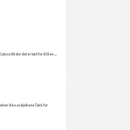
uss litt der det er tørt for å få en ...
tiver ikke av bjelkeneTakk for