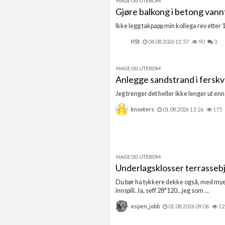
HAGE OG UTEROM
Gjøre balkong i betong vann
Ikke legg takpapp min kollega rev etter 1 å
HSt
04.08.2026 11:57
90
3
HAGE OG UTEROM
Anlegge sandstrand i fersk
Jeg trenger det heller ikke lenger ut enn at
knooters
01.08.2026 13:26
175
HAGE OG UTEROM
Underlagsklosser terrassebj
Du bør ha tykkere dekke også, med mye 
innspill. Ja, seff 28*120...jeg som ...
espen_jobb
01.08.2026 09:06
12