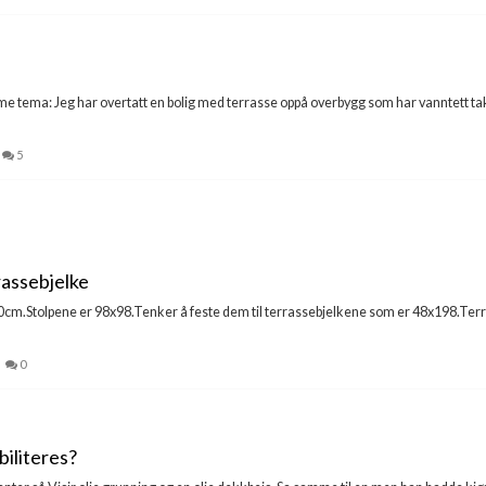
e tema: Jeg har overtatt en bolig med terrasse oppå overbygg som har vanntett ta
5
rrassebjelke
0cm.Stolpene er 98x98.Tenker å feste dem til terrassebjelkene som er 48x198.Terr
0
iliteres?