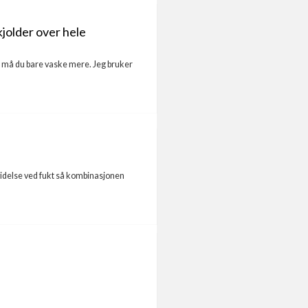
kjolder over hele
rent må du bare vaske mere. Jeg bruker
videlse ved fukt så kombinasjonen