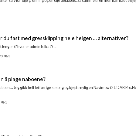
senter så Visir olje grunning og en olje dekkbeis. Sa samme til en men han hadde kjø
er du fast med gressklipping hele helgen … alternativer?
lenger ?? hvor er admin folka ?? ...
90
3
en å plage naboene?
oen ... Jeg gikk helt lei forrige sesong og kjøpte nylig en Navimow i2 LiDAR Pro.He
1