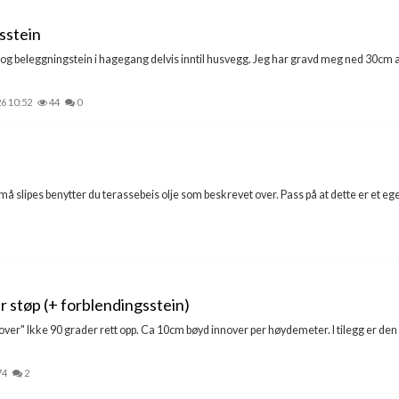
sstein
og beleggningstein i hagegang delvis inntil husvegg. Jeg har gravd meg ned 30cm al
26 10:52
44
0
t må slipes benytter du terassebeis olje som beskrevet over. Pass på at dette er et e
r støp (+ forblendingsstein)
over" Ikke 90 grader rett opp. Ca 10cm bøyd innover per høydemeter. I tilegg er den 
74
2