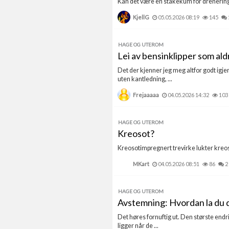
Kan det være en stakekum for drenering?
KjellG
05.05.2026 08:19
145
HAGE OG UTEROM
Lei av bensinklipper som aldri
Det der kjenner jeg meg altfor godt igje
uten kantledning, ...
Frejaaaaa
04.05.2026 14:32
103
HAGE OG UTEROM
Kreosot?
Kreosotimpregnert trevirke lukter kreosot
MKart
04.05.2026 08:51
86
2
HAGE OG UTEROM
Avstemning: Hvordan la du di
Det høres fornuftig ut. Den største endr
ligger når de ...