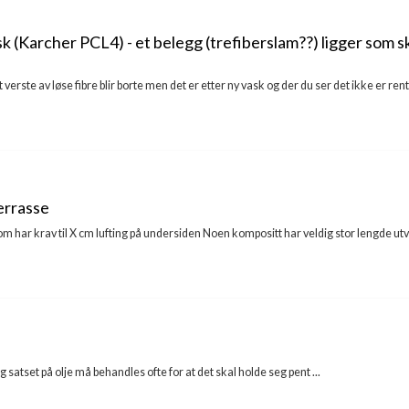
 (Karcher PCL4) - et belegg (trefiberslam??) ligger som s
å det verste av løse fibre blir borte men det er etter ny vask og der du ser det ikke er 
errasse
m har krav til X cm lufting på undersiden Noen kompositt har veldig stor lengde ut
eg satset på olje må behandles ofte for at det skal holde seg pent ...