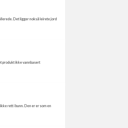
lerede. Det ligger nokså leirete jord
get produkt ikke vannbasert
ikke rett i bunn. Den er er som en