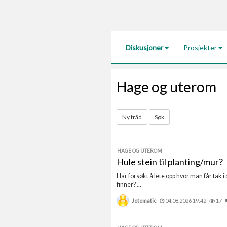
Diskusjoner
Prosjekter
Hage og uterom
Ny tråd
Søk
HAGE OG UTEROM
Hule stein til planting/mur?
Har forsøkt å lete opp hvor man får tak 
finner? ...
Jotomatic
04.08.2026 19:42
17