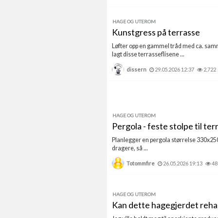
HAGE OG UTEROM
Kunstgress på terrasse
Løfter opp en gammel tråd med ca. samm
lagt disse terrasseflisene ...
dissern
29.05.2026 12:37
2,722
HAGE OG UTEROM
Pergola - feste stolpe til te
Planlegger en pergola størrelse 330x25
dragere, så ...
Totommfire
26.05.2026 19:13
48
HAGE OG UTEROM
Kan dette hagegjerdet rehab