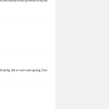
pt takmaling (inne) på Biltema og det
lt ærlig, det er som natt og dag. Den