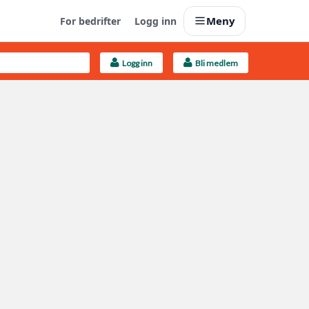
Meny
For bedrifter
Logg inn
Logg inn
Bli medlem
Last opp selv
Ta vare på fargekoder og kvitteringer
Finn håndverkere
Søk blant 9000 bedrifter
Kundeservice
Få svar på det du lurer på
Boligmappa+
Nytt
Få mer ut av Boligmappa