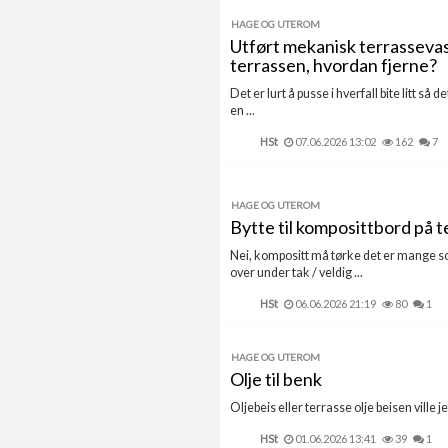
HAGE OG UTEROM
Utført mekanisk terrassevask
terrassen, hvordan fjerne?
Det er lurt å pusse i hverfall bite litt s
en ...
HSt
07.06.2026 13:02
162
7
HAGE OG UTEROM
Bytte til komposittbord på t
Nei, kompositt må tørke det er mange so
over under tak / veldig ...
HSt
06.06.2026 21:19
80
1
HAGE OG UTEROM
Olje til benk
Oljebeis eller terrasse olje beisen ville j
HSt
01.06.2026 13:41
39
1