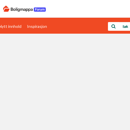
Nytt innhold
Inspirasjon
Boligens papirer
Den enkleste måten å få papirene i orden
rav
Verdi & økonomi
Din største investering
Papirer som mangler
Skaff dokumentasjon som mangler
Kom i gang med Boligmappa
Se din bolig? Klikk her