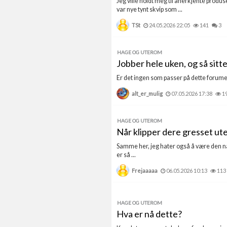
Jeg ville holdt meg til anerkjente produ
var nye tynt skvip som ...
TSt
24.05.2026 22:05
141
3
HAGE OG UTEROM
Jobber hele uken, og så sitt
Er det ingen som passer på dette forumet 
alt_er_mulig
07.05.2026 17:38
1
HAGE OG UTEROM
Når klipper dere gresset ut
Samme her, jeg hater også å være den nab
er så ...
Frejaaaaa
06.05.2026 10:13
113
HAGE OG UTEROM
Hva er nå dette?