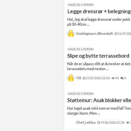
HAGE OG UTEROM
Legge drensrør + belegning
Hei, Jeg skal legge drensrør under pukk 
på 30-40cm ...
Goddagmann Økseskaft
16.07.20
HAGE OG UTEROM
Slipe og bytte terrassebord
Når de er såpass slitt at du tenker at de
terassebeis med nesten ...
TSt
15.07.2026 22:14
96
3
HAGE OG UTEROM
Støttemur: Asak blokker elle
Har laget asak mini som er med fall "inn
slange i bunn. Men ...
Chef_LeBlau
19.06.2026 10:58