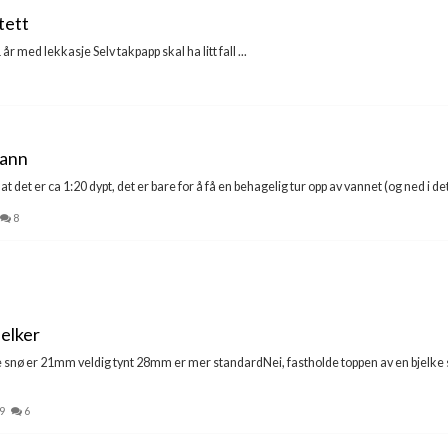
tett
r med lekkasje Selv takpapp skal ha litt fall ...
vann
 det er ca 1:20 dypt, det er bare for å få en behagelig tur opp av vannet (og ned i det) pl
8
elker
snø er 21mm veldig tynt 28mm er mer standardNei, fastholde toppen av en bjelke s
9
6