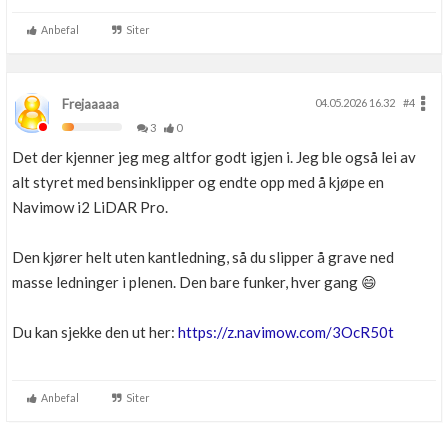
Anbefal
Siter
Frejaaaaa
04.05.2026 16.32
#4
3
0
Det der kjenner jeg meg altfor godt igjen i. Jeg ble også lei av
alt styret med bensinklipper og endte opp med å kjøpe en
Navimow i2 LiDAR Pro.
Den kjører helt uten kantledning, så du slipper å grave ned
masse ledninger i plenen. Den bare funker, hver gang 😄
Du kan sjekke den ut her:
https://z.navimow.com/3OcR50t
Anbefal
Siter