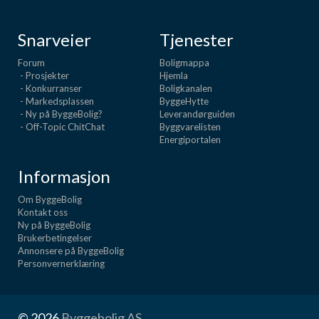
Snarveier
Tjenester
Forum
Boligmappa
- Prosjekter
Hjemla
- Konkurranser
Boligkanalen
- Markedsplassen
ByggeHytte
- Ny på ByggeBolig?
Leverandørguiden
- Off-Topic ChitChat
Byggvarelisten
Energiportalen
Informasjon
Om ByggeBolig
Kontakt oss
Ny på ByggeBolig
Brukerbetingelser
Annonsere på ByggeBolig
Personvernerklæring
© 2026
Byggebolig AS