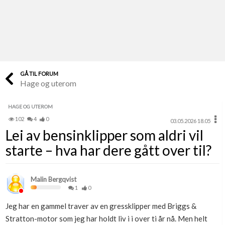
Last opp selv
Ta vare på fargekoder og kvitteringer
Verdi & økonomi
Din største investering
GÅ TIL FORUM
Hage og uterom
Finn håndverkere
Søk blant 9000 bedrifter
HAGE OG UTEROM
102
4
0
03.05.2026 18.05
Papirer som mangler
Lei av bensinklipper som aldri vil
Skaff dokumentasjon som mangler
starte – hva har dere gått over til?
Kundeservice
Få svar på det du lurer på
Malin Bergqvist
1
0
Kom i gang med Boligmappa
Jeg har en gammel traver av en gressklipper med Briggs &
Se din bolig? Klikk her
Stratton-motor som jeg har holdt liv i i over ti år nå. Men helt