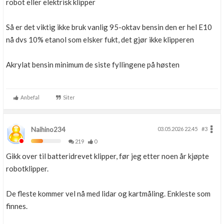
robot eller elektrisk klipper
Så er det viktig ikke bruk vanlig 95-oktav bensin den er hel E10
nå dvs 10% etanol som elsker fukt, det gjør ikke klipperen
Akrylat bensin minimum de siste fyllingene på høsten
Anbefal
Siter
Naihino234
03.05.2026 22.45
#3
219
0
Gikk over til batteridrevet klipper, før jeg etter noen år kjøpte
robotklipper.
De fleste kommer vel nå med lidar og kartmåling. Enkleste som
finnes.