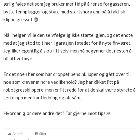
ærlig føles det som jeg bruker mer tid på å rense forgasseren,
Boligmappa+
bytte tennplugger og styre med startsnora enn på å faktisk
Nytt
Få mer ut av Boligmappa
klippe gresset 😅
Nå i helgen ville den selvfølgelig ikke starte igjen, og det endte
med at jeg stod to timer i garasjen i stedet for å nyte finværet.
Jeg liker egentlig å skru litt selv, men nå begynner det nesten å
bli litt vel mye.
Er det noen her som har droppet bensinklipper og gått over til
noe som krever mindre vedlikehold? Jeg har kikket litt på
robotgressklippere, men er litt redd for at de skal være styrete å
sette opp med kantledning og alt sånt.
Hvordan gjør dere andre det? Tar gjerne imot tips 🙏
Anbefal
Siter