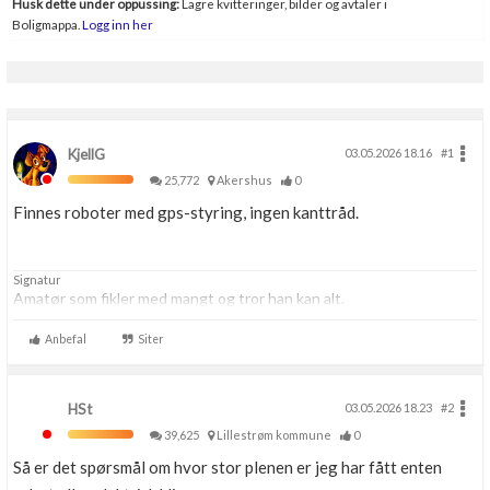
Husk dette under oppussing:
Lagre kvitteringer, bilder og avtaler i
Boligmappa.
Logg inn her
KjellG
03.05.2026 18.16
#1
25,772
Akershus
0
Finnes roboter med gps-styring, ingen kanttråd.
Signatur
Amatør som fikler med mangt og tror han kan alt.
Anbefal
Siter
HSt
03.05.2026 18.23
#2
39,625
Lillestrøm kommune
0
Så er det spørsmål om hvor stor plenen er jeg har fått enten