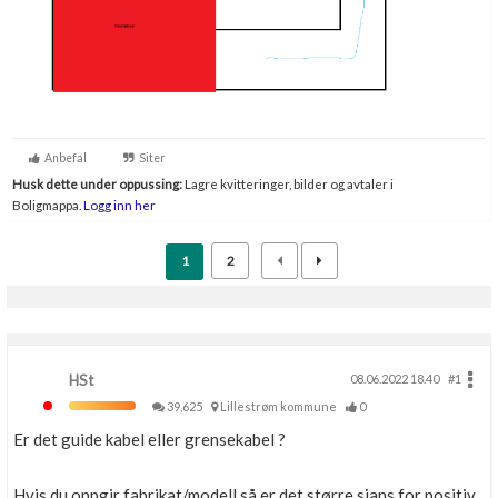
Anbefal
Siter
Husk dette under oppussing:
Lagre kvitteringer, bilder og avtaler i
Boligmappa.
Logg inn her
1
2
HSt
08.06.2022 18.40
#1
39,625
Lillestrøm kommune
0
Er det guide kabel eller grensekabel ?
Hvis du oppgir fabrikat/modell så er det større sjans for positiv