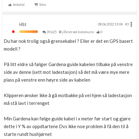
Anbefal
Siter
HSt
08.06.2022 19.04
#3
39,625
Lillestrøm kommune
0
Du har nok trolig også grensekabel ? Eller er det en GPS basert
modell ?
På litt eldre så følger Gardena guide kabelen tilbake på venstre
side av denne (sett mot ladestasjon) så det må være mye mere
plass på venstre enn høyre side av kabelen
Klipperen ønsker ikke å gå motbakke på vei hjem så ladestasjon
må stå lavt i terrenget
Min Gardena kan følge guide kabel i x meter før start og gjøre
dette i Y % av oppdtartene Dvs ikke noe problem å få den til å
starte rundt hushjørnet