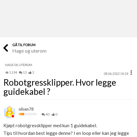
Last opp selv
Ta vare på fargekoder og kvitteringer
Verdi & økonomi
Din største investering
GÅ TIL FORUM
Hage og uterom
Finn håndverkere
Søk blant 9000 bedrifter
HAGE OG UTEROM
1,194
13
3
08.06.2022 18.18
Papirer som mangler
Robotgressklipper. Hvor legge
Skaff dokumentasjon som mangler
guidekabel ?
Kundeservice
Få svar på det du lurer på
nilsen78
40
0
Kom i gang med Boligmappa
Kjøpt robotgressklipper med kun 1 guidekabel.
Se din bolig? Klikk her
Tips til hvordan best legge denne? I en loop eller kan jeg legge