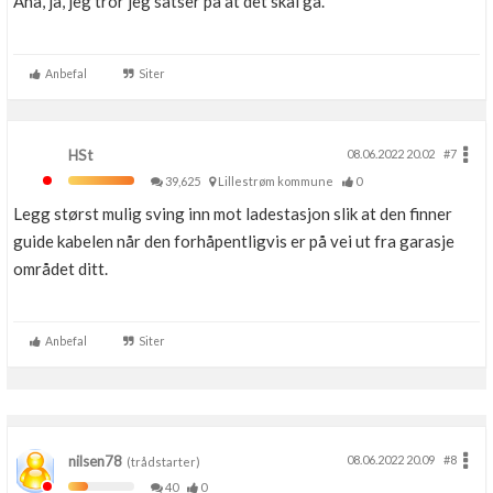
Aha, ja, jeg tror jeg satser på at det skal gå.
Anbefal
Siter
HSt
08.06.2022 20.02
#7
39,625
Lillestrøm kommune
0
Legg størst mulig sving inn mot ladestasjon slik at den finner
guide kabelen når den forhåpentligvis er på vei ut fra garasje
området ditt.
Anbefal
Siter
nilsen78
08.06.2022 20.09
#8
(trådstarter)
40
0