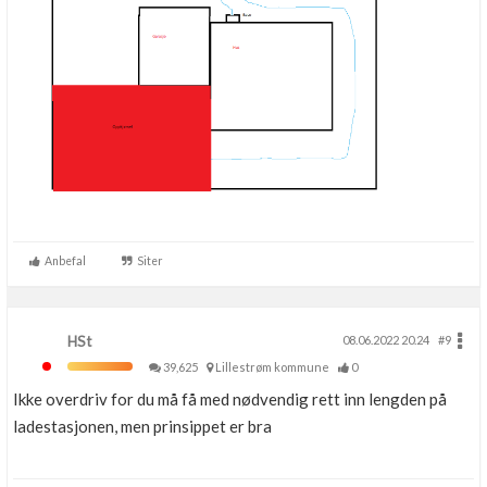
Anbefal
Siter
HSt
08.06.2022 20.24
#9
39,625
Lillestrøm kommune
0
Ikke overdriv for du må få med nødvendig rett inn lengden på
ladestasjonen, men prinsippet er bra