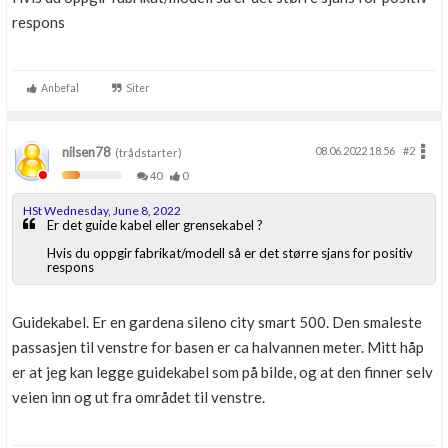
respons
Anbefal
Siter
nilsen78
08.06.2022 18.56
#2
(trådstarter)
40
0
HSt Wednesday, June 8, 2022
Er det guide kabel eller grensekabel ?
Hvis du oppgir fabrikat/modell så er det større sjans for positiv
respons
Guidekabel. Er en gardena sileno city smart 500. Den smaleste
passasjen til venstre for basen er ca halvannen meter. Mitt håp
er at jeg kan legge guidekabel som på bilde, og at den finner selv
veien inn og ut fra området til venstre.