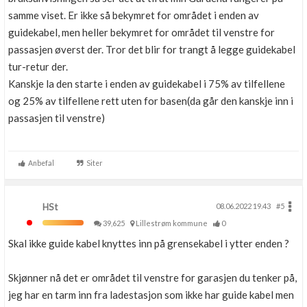
samme viset. Er ikke så bekymret for området i enden av
guidekabel, men heller bekymret for området til venstre for
passasjen øverst der. Tror det blir for trangt å legge guidekabel
tur-retur der.
Kanskje la den starte i enden av guidekabel i 75% av tilfellene
og 25% av tilfellene rett uten for basen(da går den kanskje inn i
passasjen til venstre)
Anbefal
Siter
HSt
08.06.2022 19.43
#5
39,625
Lillestrøm kommune
0
Skal ikke guide kabel knyttes inn på grensekabel i ytter enden ?
Skjønner nå det er området til venstre for garasjen du tenker på,
jeg har en tarm inn fra ladestasjon som ikke har guide kabel men