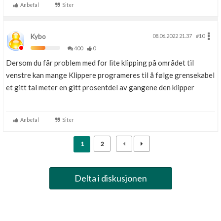
Anbefal
Siter
Kybo
08.06.2022 21.37
#10
400
0
Dersom du får problem med for lite klipping på området til
venstre kan mange Klippere programeres til å følge grensekabel
et gitt tal meter en gitt prosentdel av gangene den klipper
Anbefal
Siter
1
2
Delta i diskusjonen