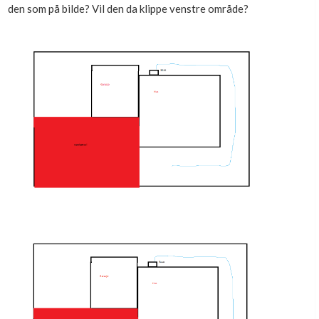
den som på bilde? Vil den da klippe venstre område?
Boligmappa+
Nytt
Få mer ut av Boligmappa