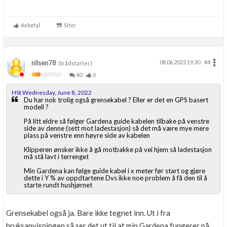
Anbefal
Siter
nilsen78
08.06.2022 19.30
#4
(trådstarter)
40
0
HSt Wednesday, June 8, 2022
Du har nok trolig også grensekabel ? Eller er det en GPS basert
modell ?
På litt eldre så følger Gardena guide kabelen tilbake på venstre
side av denne (sett mot ladestasjon) så det må være mye mere
plass på venstre enn høyre side av kabelen
Klipperen ønsker ikke å gå motbakke på vei hjem så ladestasjon
må stå lavt i terrenget
Min Gardena kan følge guide kabel i x meter før start og gjøre
dette i Y % av oppdtartene Dvs ikke noe problem å få den til å
starte rundt hushjørnet
Grensekabel også ja. Bare ikke tegnet inn. Ut i fra
bruksanvisningen så ser det ut til at min Gardena fungerer på