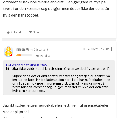
området er nok noe mindre enn ditt. Den går ganske mye på
tvers før den kommer seg ut igjen men det er ikke der den står
hvis den har stoppet.
Anbefal
Siter
nilsen78
08.06.2022 19.57
#6
(trådstarter)
40
0
HSt Wednesday, June 8, 2022
Skal ikke guide kabel knyttes inn på grensekabel i ytter enden ?
Skjønner nå det er området til venstre for garasjen du tenker på,
jeg har en tarm inn fra ladestasjon som ikke har guide kabel men
området er nok noe mindre enn ditt. Den går ganske mye på
tvers før den kommer seg ut igjen men det er ikke der den står
hvis den har stoppet.
Ja, riktig. Jeg legger guidekabelen rett frem til grensekabelen
ved oppkjørsel.