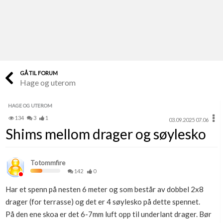
Last opp selv
Ta vare på fargekoder og kvitteringer
Verdi & økonomi
Din største investering
GÅ TIL FORUM
Hage og uterom
Finn håndverkere
Søk blant 9000 bedrifter
HAGE OG UTEROM
134
3
1
03.09.2025 07.06
Papirer som mangler
Shims mellom drager og søylesko
Skaff dokumentasjon som mangler
Kundeservice
Totommfire
Få svar på det du lurer på
142
0
Har et spenn på nesten 6 meter og som består av dobbel 2x8
Kom i gang med Boligmappa
drager (for terrasse) og det er 4 søylesko på dette spennet.
Se din bolig? Klikk her
På den ene skoa er det 6-7mm luft opp til underlant drager. Bør