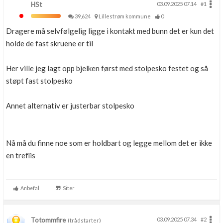
HSt
03.09.2025 07.14
#1
39,624
Lillestrøm kommune
0
Dragere må selvfølgelig ligge i kontakt med bunn det er kun det
holde de fast skruene er til
Her ville jeg lagt opp bjelken først med stolpesko festet og så
støpt fast stolpesko
Annet alternativ er justerbar stolpesko
Nå må du finne noe som er holdbart og legge mellom det er ikke
en treflis
Anbefal
Siter
Totommfire
03.09.2025 07.34
#2
(trådstarter)