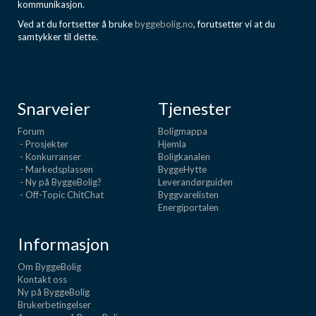
kommunikasjon.
Ved at du fortsetter å bruke
byggebolig.no
, forutsetter vi at du
samtykker til dette.
Snarveier
Tjenester
Forum
Boligmappa
- Prosjekter
Hjemla
- Konkurranser
Boligkanalen
- Markedsplassen
ByggeHytte
- Ny på ByggeBolig?
Leverandørguiden
- Off-Topic ChitChat
Byggvarelisten
Energiportalen
Informasjon
Om ByggeBolig
Kontakt oss
Ny på ByggeBolig
Brukerbetingelser