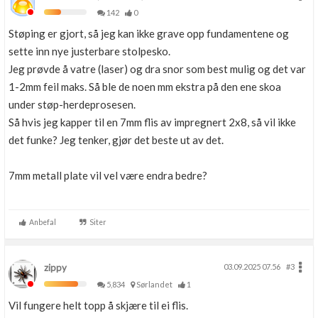
142
0
Støping er gjort, så jeg kan ikke grave opp fundamentene og
sette inn nye justerbare stolpesko.
Jeg prøvde å vatre (laser) og dra snor som best mulig og det var
1-2mm feil maks. Så ble de noen mm ekstra på den ene skoa
under støp-herdeprosesen.
Så hvis jeg kapper til en 7mm flis av impregnert 2x8, så vil ikke
det funke? Jeg tenker, gjør det beste ut av det.
7mm metall plate vil vel være endra bedre?
Anbefal
Siter
zippy
03.09.2025 07.56
#3
5,834
Sørlandet
1
Vil fungere helt topp å skjære til ei flis.