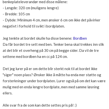
benkeplateleverandør med disse målene:
Boligmappa+
- Lengde: 320 cm (muligens lengre)
Nytt
Få mer ut av Boligmappa
- Bredde: 105 cm
- Dybde: Minimum 4 cm, men ønsker 6 cm om ikke det påvirker
negativt i forhold til svikt i bordplaten.
Jeg tenkte at bordet skulle ha disse benene:
Bordben
Da får bordet tre sett med ben. Tenker bena skal trekkes inn slik
at det blir et overheng på 30 cm på begge sider. Da vil de tre
settene med bordben ha en cc på 124 cm.
Det jeg lurer på er om dette blir sterkt nok til at bordet ikke
"siger" noen plass? Ønsker ikke å måtte ha enda mer støtte og
forsterkninger under bordplaten. Lurer også på om det kan være
mulig med en enda lengre bordplate, men med samme løsning
ellers.
Alle svar fra de som kan dette settes pris på! :)