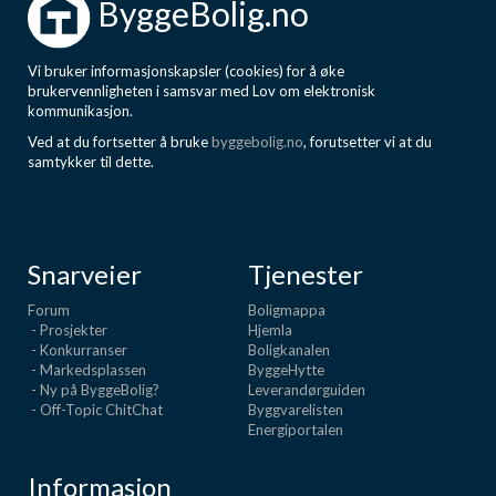
ByggeBolig.no
Vi bruker informasjonskapsler (cookies) for å øke
brukervennligheten i samsvar med Lov om elektronisk
kommunikasjon.
Ved at du fortsetter å bruke
byggebolig.no
, forutsetter vi at du
samtykker til dette.
Snarveier
Tjenester
Forum
Boligmappa
- Prosjekter
Hjemla
- Konkurranser
Boligkanalen
- Markedsplassen
ByggeHytte
- Ny på ByggeBolig?
Leverandørguiden
- Off-Topic ChitChat
Byggvarelisten
Energiportalen
Informasjon