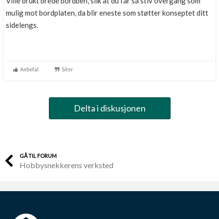
Ville brukt brede bordben, slik at du får så stiv overgang som
mulig mot bordplaten, da blir eneste som støtter konseptet ditt
sidelengs.
Anbefal
Siter
Delta i diskusjonen
GÅ TIL FORUM
Hobbysnekkerens verksted