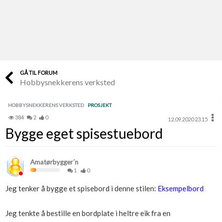
Last opp selv
Ta vare på fargekoder og kvitteringer
Verdi & økonomi
Din største investering
GÅ TIL FORUM
Hobbysnekkerens verksted
Finn håndverkere
Søk blant 9000 bedrifter
HOBBYSNEKKERENS VERKSTED
PROSJEKT
384
2
0
12.09.2020 23.15
Papirer som mangler
Bygge eget spisestuebord
Skaff dokumentasjon som mangler
Kundeservice
Amatørbygger´n
Få svar på det du lurer på
1
0
Jeg tenker å bygge et spisebord i denne stilen:
Eksempelbord
Kom i gang med Boligmappa
Se din bolig? Klikk her
Jeg tenkte å bestille en bordplate i heltre eik fra en