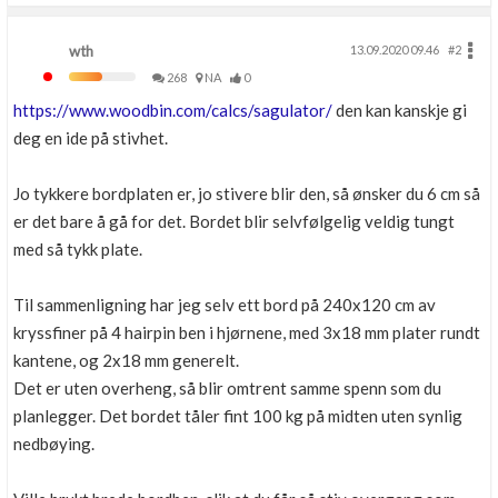
wth
13.09.2020 09.46
#2
268
NA
0
https://www.woodbin.com/calcs/sagulator/
den kan kanskje gi
deg en ide på stivhet.
Jo tykkere bordplaten er, jo stivere blir den, så ønsker du 6 cm så
er det bare å gå for det. Bordet blir selvfølgelig veldig tungt
med så tykk plate.
Til sammenligning har jeg selv ett bord på 240x120 cm av
kryssfiner på 4 hairpin ben i hjørnene, med 3x18 mm plater rundt
kantene, og 2x18 mm generelt.
Det er uten overheng, så blir omtrent samme spenn som du
planlegger. Det bordet tåler fint 100 kg på midten uten synlig
nedbøying.