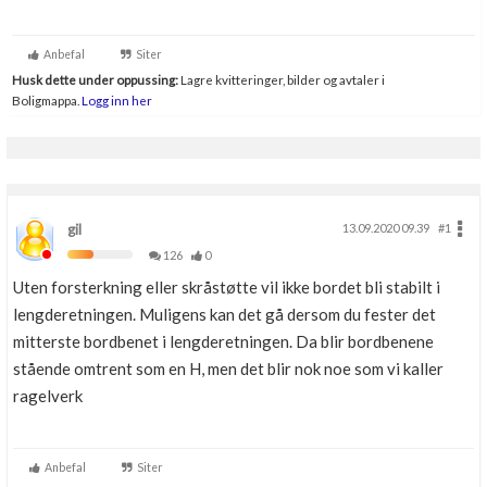
Anbefal
Siter
Husk dette under oppussing:
Lagre kvitteringer, bilder og avtaler i
Boligmappa.
Logg inn her
gil
13.09.2020 09.39
#1
126
0
Uten forsterkning eller skråstøtte vil ikke bordet bli stabilt i
lengderetningen. Muligens kan det gå dersom du fester det
mitterste bordbenet i lengderetningen. Da blir bordbenene
stående omtrent som en H, men det blir nok noe som vi kaller
ragelverk
Anbefal
Siter