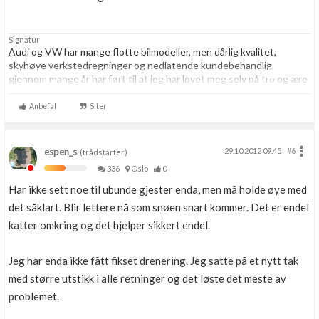
Signatur
Audi og VW har mange flotte bilmodeller, men dårlig kvalitet,
skyhøye verkstedregninger og nedlatende kundebehandlig
gjennom mange år har ført til at jeg har lovet meg selv på tro og ære
at jeg resten av livet aldri skal kjøpe noe som helst hos VAG igjen.
Aldri.
Anbefal
Siter
espen_s
29.10.2012 09.45
#6
(trådstarter)
336
Oslo
0
Har ikke sett noe til ubunde gjester enda, men må holde øye med
det såklart. Blir lettere nå som snøen snart kommer. Det er endel
katter omkring og det hjelper sikkert endel.
Jeg har enda ikke fått fikset drenering. Jeg satte på et nytt tak
med større utstikk i alle retninger og det løste det meste av
problemet.