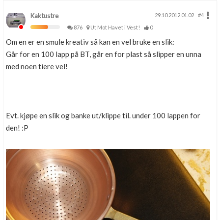
Kaktustre
29.10.2012 01.02
#4
876
Ut Mot Havet i Vest!
0
Om en er en smule kreativ så kan en vel bruke en slik:
Går for en 100 lapp på BT, går en for plast så slipper en unna
med noen tiere vel!
Evt. kjøpe en slik og banke ut/klippe til. under 100 lappen for
den! :P