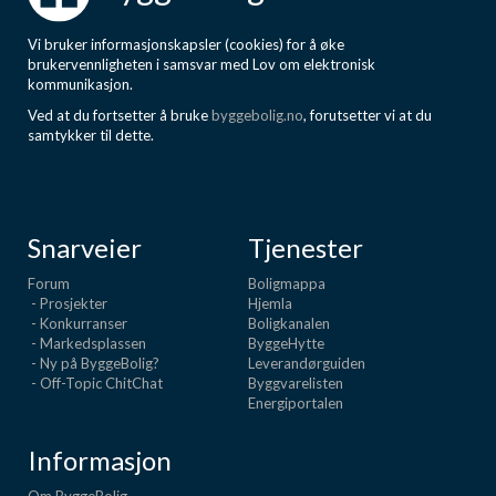
Vi bruker informasjonskapsler (cookies) for å øke
brukervennligheten i samsvar med Lov om elektronisk
kommunikasjon.
Ved at du fortsetter å bruke
byggebolig.no
, forutsetter vi at du
samtykker til dette.
Snarveier
Tjenester
Forum
Boligmappa
- Prosjekter
Hjemla
- Konkurranser
Boligkanalen
- Markedsplassen
ByggeHytte
- Ny på ByggeBolig?
Leverandørguiden
- Off-Topic ChitChat
Byggvarelisten
Energiportalen
Informasjon