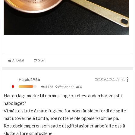
Anbefal
Siter
Harald1966
29.10.2012 01.33
#5
5,188
Østlandet
0
Har du lagt merke til om mus- og rottebestanden har vokst i
nabolaget?
Vi måtte slutte å mate fuglene for noen år siden fordi de sølte
mat utover hele tomta, noe rottene ble oppmerksomme på.
Rottebekjemperen som satte ut giftstasjoner anbefalte oss å
slutte å fore småfuglene.