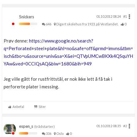
Snickers
01.10.2012 08.24
#1
646
Digert skolehus fra 1923, på Vestlandet.
0
Prøv denne:
https://www.google.no/search?
q=Perforated+steel+plate&hl=no&safe=off&prmd=imvns&tbm=
isch&tbo=u&source=univ&sa=X&ei=QTVpUMCwBKXk4QSquYH
YAw&ved=0CCIQsAQ&biw=1680&bih=949
Jeg ville gått for rustfrittstål, er nok ikke lett å få tak i
perforerte plater i messing.
Anbefal
Siter
espen_s
01.10.2012 08.35
#2
(trådstarter)
336
Oslo
0