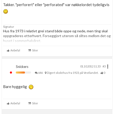
Takker. "perforert" eller "perforated" var nøkkelordet tydeligvis
Signatur
Hus fra 1973 i relativt grei stand både oppe og nede, men ting skal
oppgraderes etterhvert. Forseggjort uterom så slites mellom det og
huset i sommerhalvåret.
Elektroingeniør fra NTH, men har glemt mye da jeg utvikler
Anbefal
Siter
programvare dagen lang.
Snickers
01.10.2012 11.33
#3
646
Digert skolehus fra 1923, på Vestlandet.
0
Bare hyggelig
Anbefal
Siter