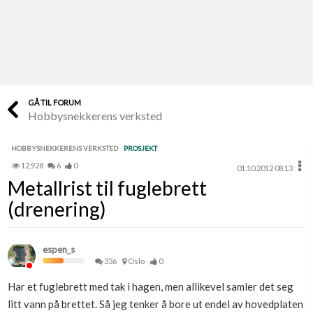
Last opp selv
Ta vare på fargekoder og kvitteringer
Verdi & økonomi
Din største investering
GÅ TIL FORUM
Hobbysnekkerens verksted
Finn håndverkere
Søk blant 9000 bedrifter
HOBBYSNEKKERENS VERKSTED
PROSJEKT
12,928
6
0
01.10.2012 08.13
Papirer som mangler
Metallrist til fuglebrett
Skaff dokumentasjon som mangler
(drenering)
Kundeservice
Få svar på det du lurer på
espen_s
336
Oslo
0
Kom i gang med Boligmappa
Har et fuglebrett med tak i hagen, men allikevel samler det seg
Se din bolig? Klikk her
litt vann på brettet. Så jeg tenker å bore ut endel av hovedplaten