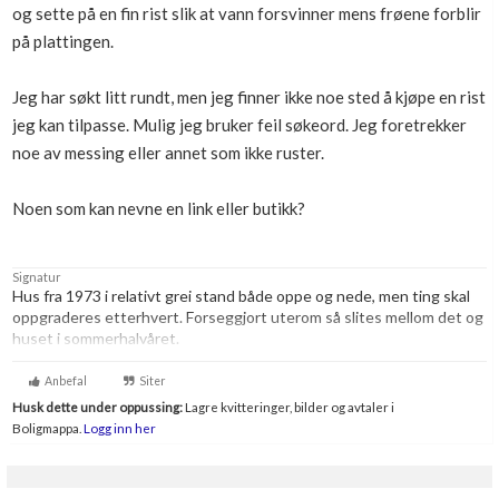
og sette på en fin rist slik at vann forsvinner mens frøene forblir
Boligmappa+
på plattingen.
Nytt
Få mer ut av Boligmappa
Jeg har søkt litt rundt, men jeg finner ikke noe sted å kjøpe en rist
jeg kan tilpasse. Mulig jeg bruker feil søkeord. Jeg foretrekker
noe av messing eller annet som ikke ruster.
Noen som kan nevne en link eller butikk?
Signatur
Hus fra 1973 i relativt grei stand både oppe og nede, men ting skal
oppgraderes etterhvert. Forseggjort uterom så slites mellom det og
huset i sommerhalvåret.
Elektroingeniør fra NTH, men har glemt mye da jeg utvikler
Anbefal
Siter
programvare dagen lang.
Husk dette under oppussing:
Lagre kvitteringer, bilder og avtaler i
Boligmappa.
Logg inn her