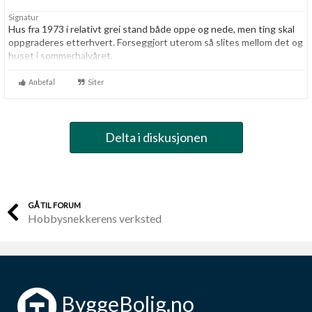
Signatur
Hus fra 1973 i relativt grei stand både oppe og nede, men ting skal
oppgraderes etterhvert. Forseggjort uterom så slites mellom det og
huset i sommerhalvåret.
Elektroingeniør fra NTH, men har glemt mye da jeg utvikler
Anbefal
Siter
programvare dagen lang.
Delta i diskusjonen
GÅ TIL FORUM
Hobbysnekkerens verksted
ByggeBolig.no