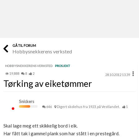
Last opp selv
Ta vare på fargekoder og kvitteringer
Verdi & økonomi
Din største investering
GÅ TIL FORUM
Hobbysnekkerens verksted
Finn håndverkere
Søk blant 9000 bedrifter
HOBBYSNEKKERENS VERKSTED
PROSJEKT
19,888
8
2
28.10.2012 13.39
Papirer som mangler
Tørking av eiketømmer
Skaff dokumentasjon som mangler
Kundeservice
Snickers
Få svar på det du lurer på
646
Digert skolehus fra 1923, på Vestlandet.
1
Kom i gang med Boligmappa
Skal lage meg ett skikkelig bord i eik.
Se din bolig? Klikk her
Har fått tak i gammel plank som har stått i en prestegård.