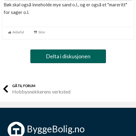
Bøk skal også inneholde mye sand o.l., og er også et "mareritt"
for sager o.l.
Anbefal
Siter
Delta i diskusjonen
GÅ TIL FORUM
Hobbysnekkerens verksted
ByggeBolig.no