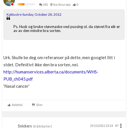
181
Nordeuropa
0
Kaktustre Sunday, October 28, 2012
Ps. Husk og bruke støvmaske ved pussing ol. da støvet fra eik er
av av den mindre bra sorten.
Urk. Skulle be deg om referanser på dette, men googlet litt i
stdet. Definitivt ikke den bra sorten, nei.
http://humanservices.alberta.ca/documents/WHS-
PUB_ch045.pdf
'Nasal cancer'
Anbefal
Siter
Snickers
29.10.2012 23.14
#7
(trådstarter)