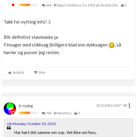
646
Digert skolehus fra 1923, på Vestlandet.
0
Takk for nytting info! :)
Blir definitivt støvmaske ja.
Finsager med stikksag (billigere blad enn dykksagen
, så
høvler og pusser jeg resten.
Anbefal
Siter
k-ryeng
31.10.2012 10.47
#8
744
Hønefoss
0
nik Monday, October 29, 2012
Har hørt det samme om osp. Vet ikke om furu..