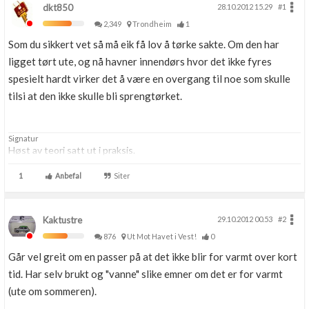
dkt850
28.10.2012 15.29
#1
2,349
Trondheim
1
Som du sikkert vet så må eik få lov å tørke sakte. Om den har
ligget tørt ute, og nå havner innendørs hvor det ikke fyres
spesielt hardt virker det å være en overgang til noe som skulle
tilsi at den ikke skulle bli sprengtørket.
Signatur
Høst av teori satt ut i praksis.
1
Anbefal
Siter
Kaktustre
29.10.2012 00.53
#2
876
Ut Mot Havet i Vest!
0
Går vel greit om en passer på at det ikke blir for varmt over kort
tid. Har selv brukt og "vanne" slike emner om det er for varmt
(ute om sommeren).