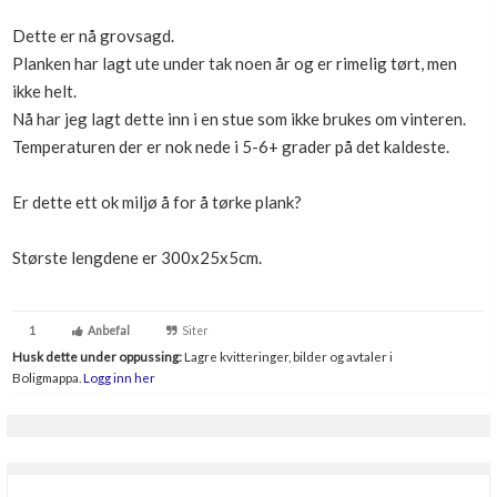
Boligmappa+
Dette er nå grovsagd.
Nytt
Få mer ut av Boligmappa
Planken har lagt ute under tak noen år og er rimelig tørt, men
ikke helt.
Nå har jeg lagt dette inn i en stue som ikke brukes om vinteren.
Temperaturen der er nok nede i 5-6+ grader på det kaldeste.
Er dette ett ok miljø å for å tørke plank?
Største lengdene er 300x25x5cm.
1
Anbefal
Siter
Husk dette under oppussing:
Lagre kvitteringer, bilder og avtaler i
Boligmappa.
Logg inn her