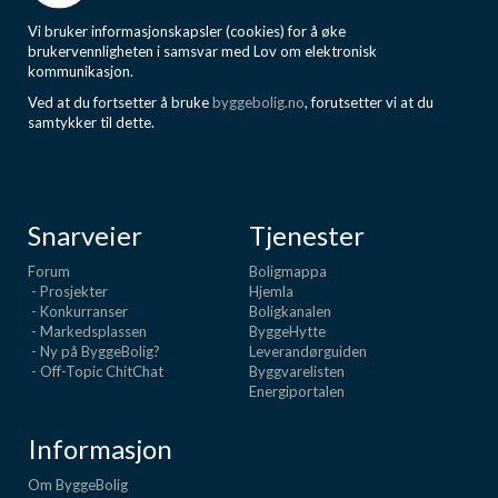
Vi bruker informasjonskapsler (cookies) for å øke
brukervennligheten i samsvar med Lov om elektronisk
kommunikasjon.
Ved at du fortsetter å bruke
byggebolig.no
, forutsetter vi at du
samtykker til dette.
Snarveier
Tjenester
Forum
Boligmappa
- Prosjekter
Hjemla
- Konkurranser
Boligkanalen
- Markedsplassen
ByggeHytte
- Ny på ByggeBolig?
Leverandørguiden
- Off-Topic ChitChat
Byggvarelisten
Energiportalen
Informasjon
Om ByggeBolig