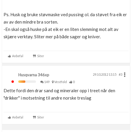
Ps. Husk og bruke støvmaske ved pussing ol. da støvet fra eik er
av av den mindre bra sorten.
-En skal også huske på at eik er en liten slemming mot alt av
skjære verktøy. Sliter mer på både sager og kniver.
Anbefal
Siter
Husqvarna 346xp
29.10.2012 13.15
#3
149
Vestfold
0
Dette fordi den drar sand og mineraler opp i treet når den
"drikker" i motsetning til andre norske treslag
Anbefal
Siter