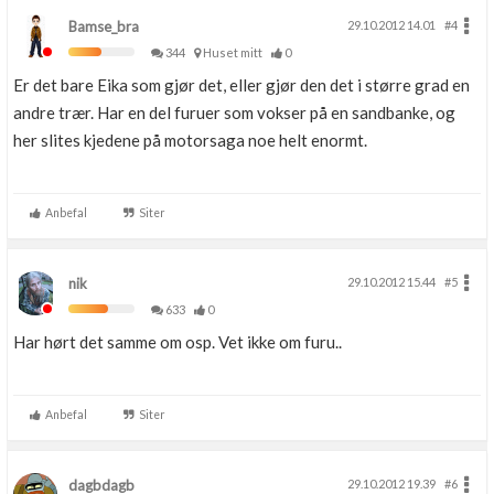
Bamse_bra
29.10.2012 14.01
#4
344
Huset mitt
0
Er det bare Eika som gjør det, eller gjør den det i større grad en
andre trær. Har en del furuer som vokser på en sandbanke, og
her slites kjedene på motorsaga noe helt enormt.
Anbefal
Siter
nik
29.10.2012 15.44
#5
633
0
Har hørt det samme om osp. Vet ikke om furu..
Anbefal
Siter
dagbdagb
29.10.2012 19.39
#6