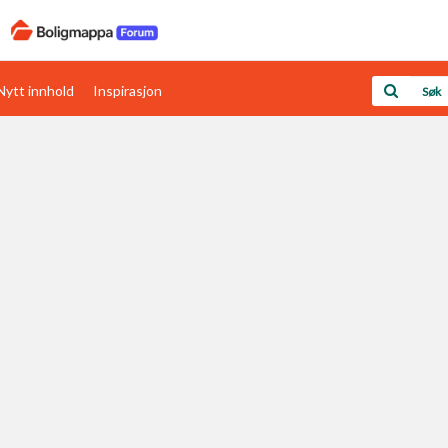
Nytt innhold
Inspirasjon
Boligens papirer
Den enkleste måten å få papirene i orden
rav
Verdi & økonomi
Din største investering
Papirer som mangler
Skaff dokumentasjon som mangler
Kom i gang med Boligmappa
Se din bolig? Klikk her