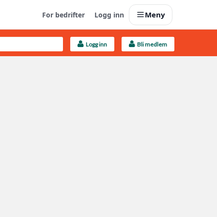
Meny
For bedrifter
Logg inn
Logg inn
Bli medlem
Last opp selv
Ta vare på fargekoder og kvitteringer
Finn håndverkere
Søk blant 9000 bedrifter
Kundeservice
Få svar på det du lurer på
Boligmappa+
Nytt
Få mer ut av Boligmappa