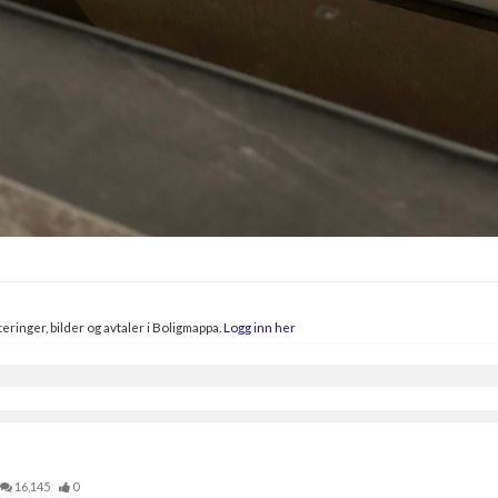
eringer, bilder og avtaler i Boligmappa.
Logg inn her
16,145
0