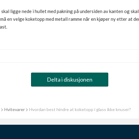
skal ligge nede i hullet med pakning på undersiden av kanten og skal 
e må en velge koketopp med metall ramme når en kjøper ny etter at den
ast.
Delta i diskusjonen
Hvitevarer
Hvordan best hindre at koketopp i glass ikke knuser?