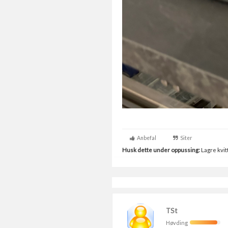
Anbefal
Siter
Husk dette under oppussing:
Lagre kvitt
TSt
Høvding