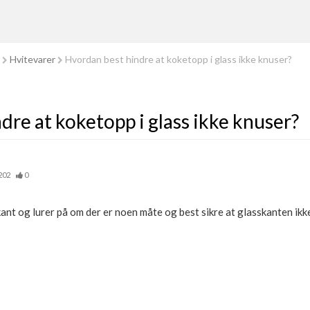
Hvitevarer
Hvordan best hindre at koketopp i glass ikke knuser?
dre at koketopp i glass ikke knuser?
202
0
ant og lurer på om der er noen måte og best sikre at glasskanten ikk