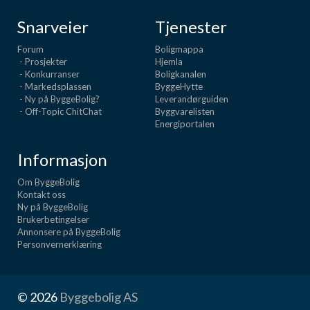
Boligmappa+
Snarveier
Tjenester
Nytt
Få mer ut av Boligmappa
Forum
Boligmappa
- Prosjekter
Hjemla
- Konkurranser
Boligkanalen
- Markedsplassen
ByggeHytte
- Ny på ByggeBolig?
Leverandørguiden
- Off-Topic ChitChat
Byggvarelisten
Energiportalen
Informasjon
Om ByggeBolig
Kontakt oss
Ny på ByggeBolig
Brukerbetingelser
Annonsere på ByggeBolig
Personvernerklæring
© 2026
Byggebolig AS