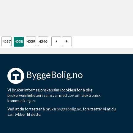
Last opp selv
Ta vare på fargekoder og kvitteringer
Verdi & økonomi
Din største investering
4537
4538
4539
4540
Finn håndverkere
Søk blant 9000 bedrifter
ByggeBolig.no
Papirer som mangler
Skaff dokumentasjon som mangler
Vi bruker informasjonskapsler (cookies) for å øke
Kundeservice
brukervennligheten i samsvar med Lov om elektronisk
Få svar på det du lurer på
kommunikasjon.
Ved at du fortsetter å bruke
byggebolig.no
, forutsetter vi at du
samtykker til dette.
Kom i gang med Boligmappa
Se din bolig? Klikk her