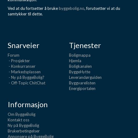
Ved at du fortsetter å bruke
byggebolig.no
, forutsetter vi at du
samtykker til dette.
Snarveier
Tjenester
Forum
Boligmappa
- Prosjekter
Hjemla
- Konkurranser
Boligkanalen
- Markedsplassen
ByggeHytte
- Ny på ByggeBolig?
Leverandørguiden
- Off-Topic ChitChat
Byggvarelisten
Energiportalen
Informasjon
Om ByggeBolig
Kontakt oss
Ny på ByggeBolig
Brukerbetingelser
Annonsere på ByggeBolig