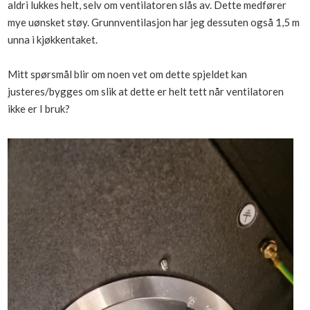
aldri lukkes helt, selv om ventilatoren slås av. Dette medfører
Boligmappa+
mye uønsket støy. Grunnventilasjon har jeg dessuten også 1,5 m
Nytt
Få mer ut av Boligmappa
unna i kjøkkentaket.
Mitt spørsmål blir om noen vet om dette spjeldet kan
justeres/bygges om slik at dette er helt tett når ventilatoren
ikke er I bruk?