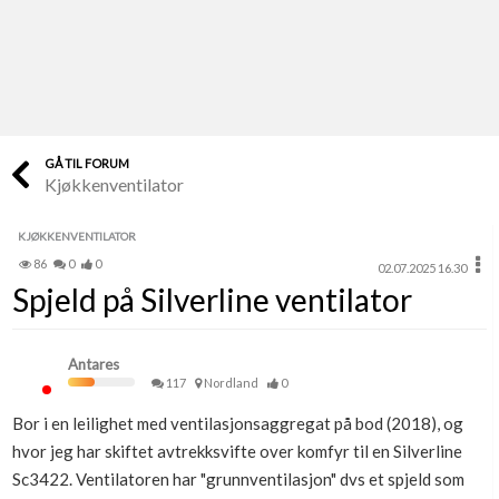
Last opp selv
Ta vare på fargekoder og kvitteringer
Verdi & økonomi
Din største investering
GÅ TIL FORUM
Kjøkkenventilator
Finn håndverkere
Søk blant 9000 bedrifter
KJØKKENVENTILATOR
86
0
0
02.07.2025 16.30
Papirer som mangler
Spjeld på Silverline ventilator
Skaff dokumentasjon som mangler
Kundeservice
Antares
Få svar på det du lurer på
117
Nordland
0
Bor i en leilighet med ventilasjonsaggregat på bod (2018), og
Kom i gang med Boligmappa
hvor jeg har skiftet avtrekksvifte over komfyr til en Silverline
Se din bolig? Klikk her
Sc3422. Ventilatoren har "grunnventilasjon" dvs et spjeld som