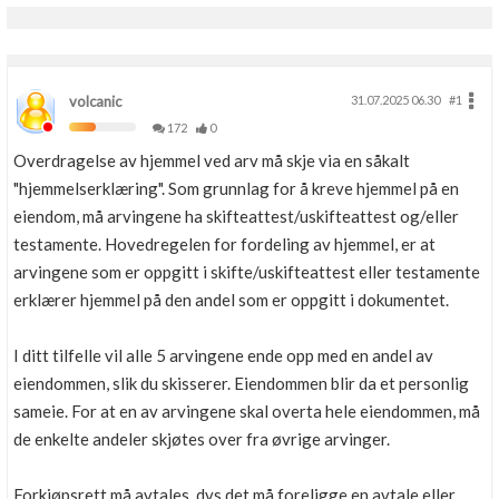
volcanic
31.07.2025 06.30
#1
172
0
Overdragelse av hjemmel ved arv må skje via en såkalt
"hjemmelserklæring". Som grunnlag for å kreve hjemmel på en
eiendom, må arvingene ha skifteattest/uskifteattest og/eller
testamente. Hovedregelen for fordeling av hjemmel, er at
arvingene som er oppgitt i skifte/uskifteattest eller testamente
erklærer hjemmel på den andel som er oppgitt i dokumentet.
I ditt tilfelle vil alle 5 arvingene ende opp med en andel av
eiendommen, slik du skisserer. Eiendommen blir da et personlig
sameie. For at en av arvingene skal overta hele eiendommen, må
de enkelte andeler skjøtes over fra øvrige arvinger.
Forkjøpsrett må avtales, dvs det må foreligge en avtale eller