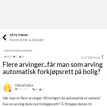
Last opp selv
Ta vare på fargekoder og kvitteringer
Verdi & økonomi
Din største investering
GÅ TIL FORUM
Kontrakter & Avtaler
Finn håndverkere
Søk blant 9000 bedrifter
KONTRAKTER & AVTALER
143
1
0
31.07.2025 04.04
Papirer som mangler
Flere arvinger...får man som arving
Skaff dokumentasjon som mangler
automatisk forkjøpsrett på bolig?
Kundeservice
Få svar på det du lurer på
YabbaDabba
5
0
Kom i gang med Boligmappa
Når man er flere arvinger. Bli boligen da automatisk et sameie?
Se din bolig? Klikk her
Kan en arving da kreve forkjøpsrett? Å få kjøpe denne til