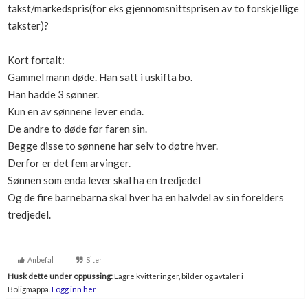
takst/markedspris(for eks gjennomsnittsprisen av to forskjellige
Boligmappa+
takster)?
Nytt
Få mer ut av Boligmappa
Kort fortalt:
Gammel mann døde. Han satt i uskifta bo.
Han hadde 3 sønner.
Kun en av sønnene lever enda.
De andre to døde før faren sin.
Begge disse to sønnene har selv to døtre hver.
Derfor er det fem arvinger.
Sønnen som enda lever skal ha en tredjedel
Og de fire barnebarna skal hver ha en halvdel av sin forelders
tredjedel.
Anbefal
Siter
Husk dette under oppussing:
Lagre kvitteringer, bilder og avtaler i
Boligmappa.
Logg inn her