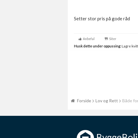
Setter stor pris på gode råd
Anbefal
Siter
Husk dette under oppussing:
Lagre kvitt
Forside
Lov og Rett
Både for
ByggeBoli