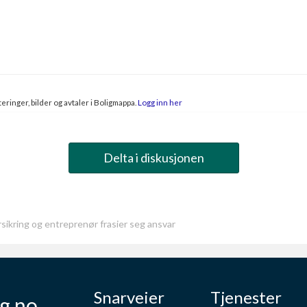
eringer, bilder og avtaler i Boligmappa.
Logg inn her
Delta i diskusjonen
sikring og entreprenør frasier seg ansvar
Snarveier
Tjenester
g.no