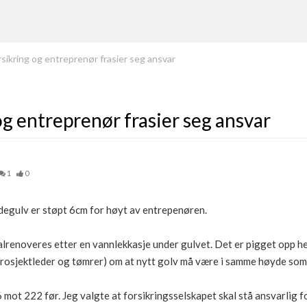
sikring og entreprenør frasier seg ansvar
og entreprenør frasier seg ansvar
1
0
adegulv er støpt 6cm for høyt av entrepenøren.
alrenoveres etter en vannlekkasje under gulvet. Det er pigget opp hel
 prosjektleder og tømrer) om at nytt golv må være i samme høyde som
6 mot 222 før. Jeg valgte at forsikringsselskapet skal stå ansvarlig