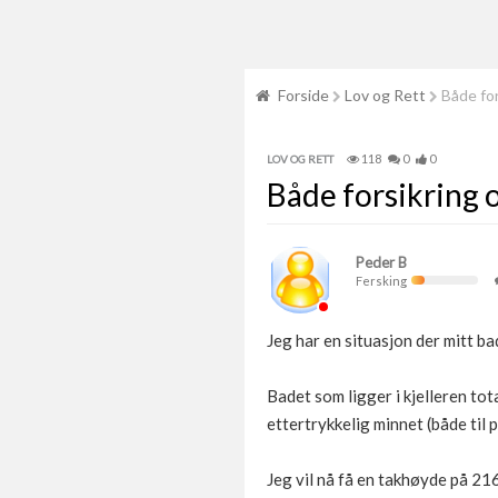
Forside
Lov og Rett
Både for
118
0
0
LOV OG RETT
Både forsikring 
Peder B
Fersking
Jeg har en situasjon der mitt b
Badet som ligger i kjelleren tot
ettertrykkelig minnet (både til
Jeg vil nå få en takhøyde på 21