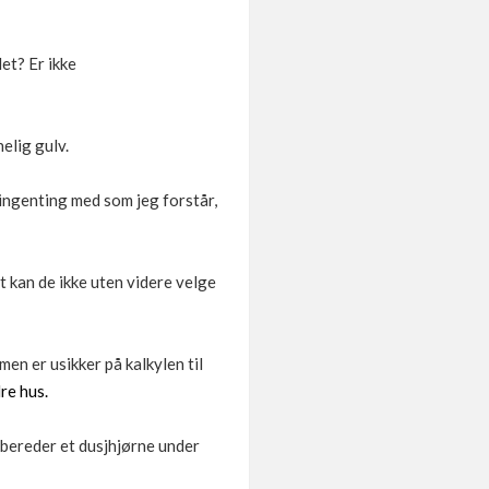
et? Er ikke
elig gulv.
 ingenting med som jeg forstår,
t kan de ikke uten videre velge
men er usikker på kalkylen til
dre hus.
forbereder et dusjhjørne under