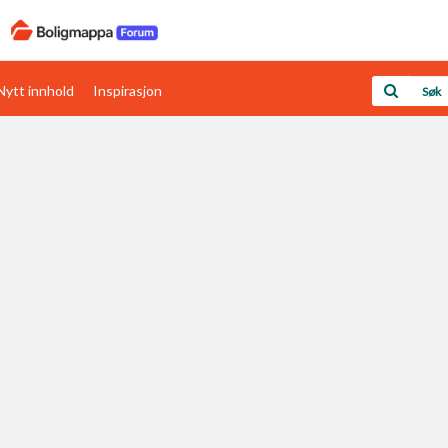
Nytt innhold
Inspirasjon
Boligens papirer
Den enkleste måten å få papirene i orden
rav
Verdi & økonomi
Din største investering
Papirer som mangler
Skaff dokumentasjon som mangler
Kom i gang med Boligmappa
Se din bolig? Klikk her