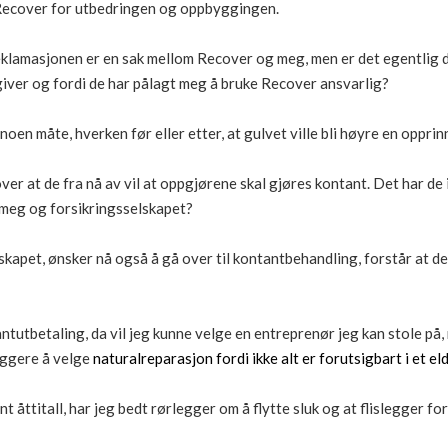
 Recover for utbedringen og oppbyggingen.
reklamasjonen er en sak mellom Recover og meg, men er det egentlig d
iver og fordi de har pålagt meg å bruke Recover ansvarlig?
oen måte, hverken før eller etter, at gulvet ville bli høyre en opprinn
over at de fra nå av vil at oppgjørene skal gjøres kontant. Det har de
meg og forsikringsselskapet?
skapet, ønsker nå også å gå over til kontantbehandling, forstår at de
antutbetaling, da vil jeg kunne velge en entreprenør jeg kan stole på, 
yggere å velge
naturalreparasjon fordi ikke alt er forutsigbart i et el
ent åttitall, har jeg bedt rørlegger om å flytte sluk og at flislegger 