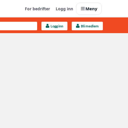
Meny
For bedrifter
Logg inn
Logg inn
Bli medlem
Last opp selv
Ta vare på fargekoder og kvitteringer
Finn håndverkere
Søk blant 9000 bedrifter
Kundeservice
Få svar på det du lurer på
Boligmappa+
Nytt
Få mer ut av Boligmappa