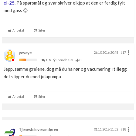
el-25
. På spørsmål og svar skriver elkjøp at den er ferdig fylt
med gass 😊
Anbefal
Siter
yeyeye
26.10.2016 20.48
#17
109
Trondheim
0
Jepp, samme greiene. dog må du ha rør og vacumering i tillegg
det slipper du med julapumpa.
Anbefal
Siter
Tjenesteleverandøren
01.11.2016 11.32
#18