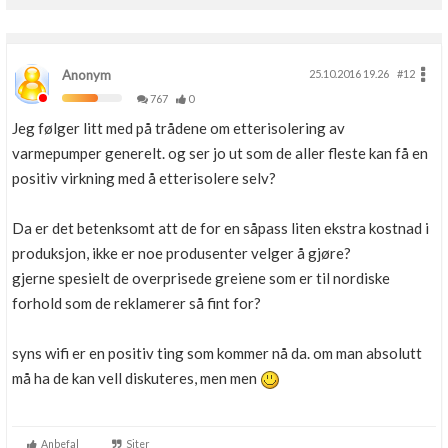
Boligmappa+
Nytt
Få mer ut av Boligmappa
Anonym
25.10.2016 19.26
#12
767
0
Jeg følger litt med på trådene om etterisolering av
varmepumper generelt. og ser jo ut som de aller fleste kan få en
positiv virkning med å etterisolere selv?
Da er det betenksomt att de for en såpass liten ekstra kostnad i
produksjon, ikke er noe produsenter velger å gjøre?
gjerne spesielt de overprisede greiene som er til nordiske
forhold som de reklamerer så fint for?
syns wifi er en positiv ting som kommer nå da. om man absolutt
må ha de kan vell diskuteres, men men
Anbefal
Siter