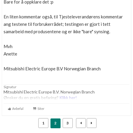
Bare for å oppklare det :p
En liten kommentar også, til Tjesteleverandørens kommentar
ang testene til forbrukerrådet; testingen er gjort i tett
samarbeid med produsentene og er ikke "bare" synsing.
Mvh
Anette
Mitsubishi Electric Europe B.V Norwegian Branch
Signatur
Mitsubishi Electric Europe B.V. Norwegian Branch
Ønsker du en gratis befaring?
Klikk her!
Anbefal
Siter
1
2
3