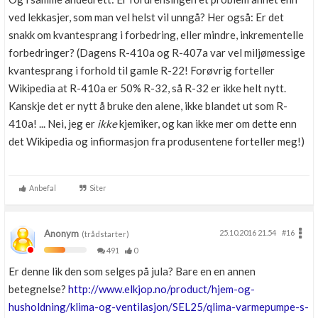
ved lekkasjer, som man vel helst vil unngå? Her også: Er det
snakk om kvantesprang i forbedring, eller mindre, inkrementelle
forbedringer? (Dagens R-410a og R-407a var vel miljømessige
kvantesprang i forhold til gamle R-22! Forøvrig forteller
Wikipedia at R-410a er 50% R-32, så R-32 er ikke helt nytt.
Kanskje det er nytt å bruke den alene, ikke blandet ut som R-
410a! ... Nei, jeg er
ikke
kjemiker, og kan ikke mer om dette enn
det Wikipedia og infiormasjon fra produsentene forteller meg!)
Anbefal
Siter
Anonym
25.10.2016 21.54
#16
(trådstarter)
491
0
Er denne lik den som selges på jula? Bare en en annen
betegnelse?
http://www.elkjop.no/product/hjem-og-
husholdning/klima-og-ventilasjon/SEL25/qlima-varmepumpe-s-