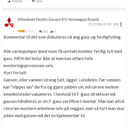
Anbefal
Siter
Mitsubishi Electric Europe B.V. Norwegian Branch
01.11.2016 15.03
#20
162
0
Kommentar til det som diskuteres nå ang gass og ferdigfylling.
Alle varmepumper (med noen få unntak) kommer ferdig fylt med
gass, MEN det betyr ikke at man kan utføre hele
monteringsprosessen selv.
Kort fortalt:
Gassen, eller væsken streng tatt, ligger i utedelen. Før væsken
kan "slippes løs" derfra og gjøre jobben sin, må rørene mellom
innedel/utedel vakumeres. I henhold til F-gass direktivet må
gassen håndteres av en F-gass sertifisert montør. Man kan altså
i teorien montere enhetene selv på veggen, men så fort man skal
jobbe med gassen må det en kjølemontør til.