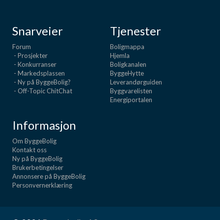
Snarveier
Tjenester
Forum
Boligmappa
- Prosjekter
Hjemla
- Konkurranser
Boligkanalen
- Markedsplassen
ByggeHytte
- Ny på ByggeBolig?
Leverandørguiden
- Off-Topic ChitChat
Byggvarelisten
Energiportalen
Informasjon
Om ByggeBolig
Kontakt oss
Ny på ByggeBolig
Brukerbetingelser
Annonsere på ByggeBolig
Personvernerklæring