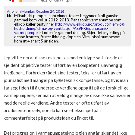
4
Tromsø
0
Anonym Monday, October 24, 2016
Mitsubishi pumpen som vinner tester begynner å bli ganske
gammel kom vel ut 2012-2013. Panasonic varmepumpe som
elkjop kaller testvinner
http://www.elkjop.no/product/hjem-og-
husholdning/klima-og-ventilasjon/AE9PKE/panasonic-
varmepumpe
. Et noen år gammel den og. Skjer det ingenting på
denne fronten, frister ikke og kjøpe en Mitsubishi pumpesom
kom ut 4 snart 5 år siden.
Jeg vil be om at disse testene tas med en klype salt, for de er
sjeldent objektive tester utført av en kompetent, uavhengig
tredjepart. Forbrukerrådet sine tester, f.eks., er utført av en
journalist med mangel på kjøleteknisk kompetanse, og hvis man
tar seg tiden til å undersøke verdiene oppgitt på de forskjellige
varmepumpene, ser man at veldig mange av disse ikke samsvarer
med de reelle verdiene. Andre tester er ofte utført av
produsentene selv, noe du kan se et eksempel på i
kommentarfeltet på produktsiden du linket til.
Det progresjon i varmepumpeteknologien angår, skjer det ikke