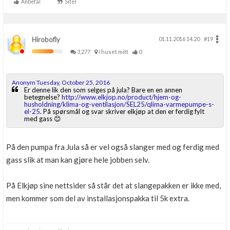
Anbefal
Siter
Hirobofly
01.11.2016 14.20
#19
3,277
I huset mitt
0
Anonym Tuesday, October 25, 2016
Er denne lik den som selges på jula? Bare en en annen
betegnelse?
http://www.elkjop.no/product/hjem-og-
husholdning/klima-og-ventilasjon/SEL25/qlima-varmepumpe-s-
el-25
. På spørsmål og svar skriver elkjøp at den er ferdig fylt
med gass 😊
På den pumpa fra Jula så er vel også slanger med og ferdig med
gass slik at man kan gjøre hele jobben selv.
På Elkjøp sine nettsider så står det at slangepakken er ikke med,
men kommer som del av installasjonspakka til 5k extra.