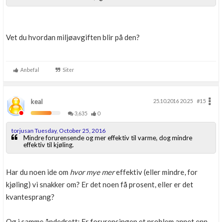
Vet du hvordan miljøavgiften blir på den?
Anbefal
Siter
keal
25.10.2016 20.25
#15
3,635
0
torjusan Tuesday, October 25, 2016
Mindre forurensende og mer effektiv til varme, dog mindre
effektiv til kjøling.
Har du noen ide om
hvor mye mer
effektiv (eller mindre, for
kjøling) vi snakker om? Er det noen få prosent, eller er det
kvantesprang?
Og i samme åndedrett: Er forurensingen et problem annet enn