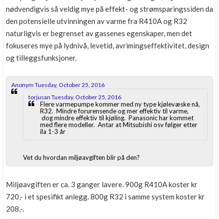
nødvendigvis så veldig mye på effekt- og strømsparingssiden da
den potensielle utvinningen av varme fra R410A og R32
naturligvis er begrenset av gassenes egenskaper, men det
fokuseres mye på lydnivå, levetid, avrimingseffektivitet, design
og tilleggsfunksjoner.
Anonym Tuesday, October 25, 2016
torjusan Tuesday, October 25, 2016
Flere varmepumpe kommer med ny type kjølevæske nå,
R32. Mindre forurensende og mer effektiv til varme,
dog mindre effektiv til kjøling. Panasonic har kommet
med flere modeller. Antar at Mitsubishi osv følger etter
ila 1-3 år
Vet du hvordan miljøavgiften blir på den?
Miljøavgiften er ca. 3 ganger lavere. 900g R410A koster kr
720,- i et spesifikt anlegg. 800g R32 i samme system koster kr
208,-.