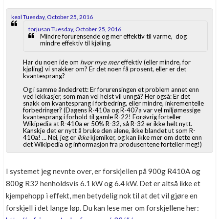
keal Tuesday, October 25, 2016
torjusan Tuesday, October 25, 2016
Mindre forurensende og mer effektiv til varme, dog
mindre effektiv til kjøling.
Har du noen ide om
hvor mye mer
effektiv (eller mindre, for
kjøling) vi snakker om? Er det noen få prosent, eller er det
kvantesprang?
Og i samme åndedrett: Er forurensingen et problem annet enn
ved lekkasjer, som man vel helst vil unngå? Her også: Er det
snakk om kvantesprang i forbedring, eller mindre, inkrementelle
forbedringer? (Dagens R-410a og R-407a var vel miljømessige
kvantesprang i forhold til gamle R-22! Forøvrig forteller
Wikipedia at R-410a er 50% R-32, så R-32 er ikke helt nytt.
Kanskje det er nytt å bruke den alene, ikke blandet ut som R-
410a! ... Nei, jeg er
ikke
kjemiker, og kan ikke mer om dette enn
det Wikipedia og infiormasjon fra produsentene forteller meg!)
I systemet jeg nevnte over, er forskjellen på 900g R410A og
800g R32 henholdsvis 6.1 kW og 6.4 kW. Det er altså ikke et
kjempehopp i effekt, men betydelig nok til at det vil gjøre en
forskjell i det lange løp. Du kan lese mer om forskjellene her: