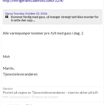
http://refrigerants.danfoss.com/r32/#/
Daruu Tuesday, October 25, 2016
Kommer ferdig med gass, så trenger strengt tatt ikke montør for
å sette den opp....
Alle varmepumper kommer pre-fylt med gass i dag. ;)
Mvh
Martin,
Tjenesteleverandøren
Signatur
Postet på vegne av Tjenesteleverandøren - største aktør på luft-
luft-varmepumper i Tromsø og omegn.