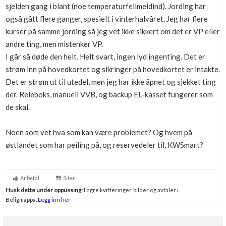
sjelden gang i blant (noe temperaturfeilmeldind). Jording har
Boligmappa+
også gått flere ganger, spesielt i vinterhalvåret. Jeg har flere
Nytt
Få mer ut av Boligmappa
kurser på samme jording så jeg vet ikke sikkert om det er VP eller
andre ting, men mistenker VP.
I går så døde den helt. Helt svart, ingen lyd ingenting. Det er
strøm inn på hovedkortet og sikringer på hovedkortet er intakte.
Det er strøm ut til utedel, men jeg har ikke åpnet og sjekket ting
der. Releboks, manuell VVB, og backup EL-kasset fungerer som
de skal.
Noen som vet hva som kan være problemet? Og hvem på
østlandet som har peiling på, og reservedeler til, KWSmart?
Anbefal
Siter
Husk dette under oppussing:
Lagre kvitteringer, bilder og avtaler i
Boligmappa.
Logg inn her