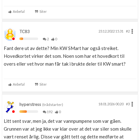
Anbefal
Siter
TC83
23.12.2022 15.31
#2
2
0
Fant dere ut av dette? Min KW SMart har også streiket.
Hovedkortet virker det som. Noen som har et hovedkort til
overs eller vet hvor man får tak i brukte deler til KW smart?
Anbefal
Siter
hyperstress
18.01.2026 00.20
#3
(trådstarter)
192
0
Litt sent svar, men ja, det var vannpumpene som var gåen.
Grunnen var at jeg ikke var klar over at det var siler som skulle
vært renset årlig. Disse var gått tett og dette medførte at