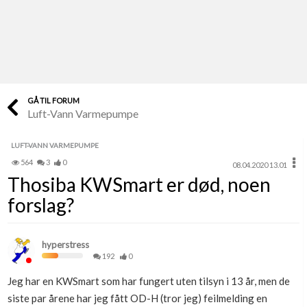
Last opp selv
Ta vare på fargekoder og kvitteringer
Verdi & økonomi
Din største investering
GÅ TIL FORUM
Luft-Vann Varmepumpe
Finn håndverkere
Søk blant 9000 bedrifter
LUFT-VANN VARMEPUMPE
564
3
0
08.04.2020 13.01
Papirer som mangler
Thosiba KWSmart er død, noen
Skaff dokumentasjon som mangler
forslag?
Kundeservice
Få svar på det du lurer på
hyperstress
192
0
Kom i gang med Boligmappa
Jeg har en KWSmart som har fungert uten tilsyn i 13 år, men de
Se din bolig? Klikk her
siste par årene har jeg fått OD-H (tror jeg) feilmelding en