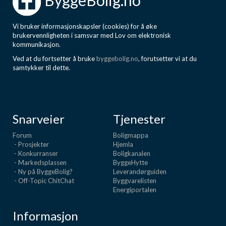
ByggeBolig.no
Vi bruker informasjonskapsler (cookies) for å øke
brukervennligheten i samsvar med Lov om elektronisk
kommunikasjon.
Ved at du fortsetter å bruke
byggebolig.no
, forutsetter vi at du
samtykker til dette.
Snarveier
Tjenester
Forum
Boligmappa
- Prosjekter
Hjemla
- Konkurranser
Boligkanalen
- Markedsplassen
ByggeHytte
- Ny på ByggeBolig?
Leverandørguiden
- Off-Topic ChitChat
Byggvarelisten
Energiportalen
Informasjon