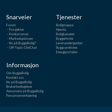
Snarveier
Tjenester
Forum
Boligmappa
- Prosjekter
Hjemla
- Konkurranser
Boligkanalen
- Markedsplassen
ByggeHytte
- Ny på ByggeBolig?
Leverandørguiden
- Off-Topic ChitChat
Byggvarelisten
Energiportalen
Informasjon
Om ByggeBolig
Kontakt oss
Ny på ByggeBolig
Brukerbetingelser
Annonsere på ByggeBolig
Personvernerklæring