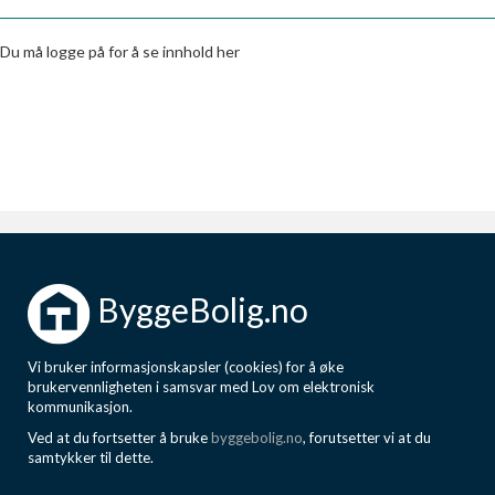
Boligmappa+
Nytt
Få mer ut av Boligmappa
Du må logge på for å se innhold her
ByggeBolig.no
Vi bruker informasjonskapsler (cookies) for å øke
brukervennligheten i samsvar med Lov om elektronisk
kommunikasjon.
Ved at du fortsetter å bruke
byggebolig.no
, forutsetter vi at du
samtykker til dette.