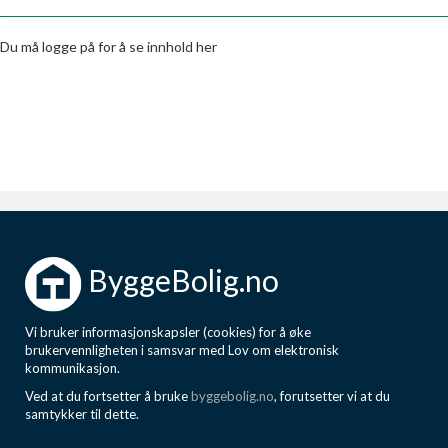
Boligmappa+
Nytt
Få mer ut av Boligmappa
Du må logge på for å se innhold her
ByggeBolig.no
Vi bruker informasjonskapsler (cookies) for å øke
brukervennligheten i samsvar med Lov om elektronisk
kommunikasjon.
Ved at du fortsetter å bruke
byggebolig.no
, forutsetter vi at du
samtykker til dette.