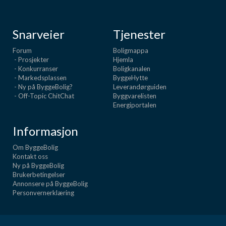
Snarveier
Tjenester
Forum
Boligmappa
- Prosjekter
Hjemla
- Konkurranser
Boligkanalen
- Markedsplassen
ByggeHytte
- Ny på ByggeBolig?
Leverandørguiden
- Off-Topic ChitChat
Byggvarelisten
Energiportalen
Informasjon
Om ByggeBolig
Kontakt oss
Ny på ByggeBolig
Brukerbetingelser
Annonsere på ByggeBolig
Personvernerklæring