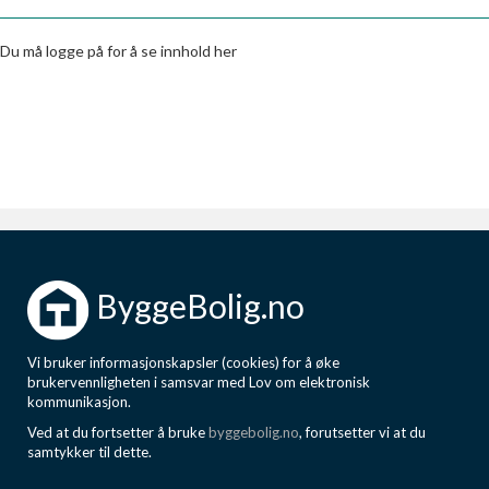
Boligmappa+
Nytt
Få mer ut av Boligmappa
Du må logge på for å se innhold her
ByggeBolig.no
Vi bruker informasjonskapsler (cookies) for å øke
brukervennligheten i samsvar med Lov om elektronisk
kommunikasjon.
Ved at du fortsetter å bruke
byggebolig.no
, forutsetter vi at du
samtykker til dette.