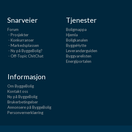
Snarveier
Tjenester
Forum
Boligmappa
- Prosjekter
Hjemla
- Konkurranser
Boligkanalen
- Markedsplassen
ByggeHytte
- Ny på ByggeBolig?
Leverandørguiden
- Off-Topic ChitChat
Byggvarelisten
Energiportalen
Informasjon
Om ByggeBolig
Kontakt oss
Ny på ByggeBolig
Brukerbetingelser
Annonsere på ByggeBolig
Personvernerklæring