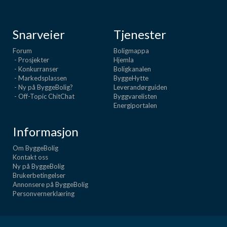
Snarveier
Tjenester
Forum
Boligmappa
- Prosjekter
Hjemla
- Konkurranser
Boligkanalen
- Markedsplassen
ByggeHytte
- Ny på ByggeBolig?
Leverandørguiden
- Off-Topic ChitChat
Byggvarelisten
Energiportalen
Informasjon
Om ByggeBolig
Kontakt oss
Ny på ByggeBolig
Brukerbetingelser
Annonsere på ByggeBolig
Personvernerklæring