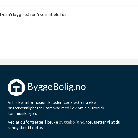
Boligmappa+
Nytt
Få mer ut av Boligmappa
Du må logge på for å se innhold her
ByggeBolig.no
Vi bruker informasjonskapsler (cookies) for å øke
brukervennligheten i samsvar med Lov om elektronisk
kommunikasjon.
Ved at du fortsetter å bruke
byggebolig.no
, forutsetter vi at du
samtykker til dette.