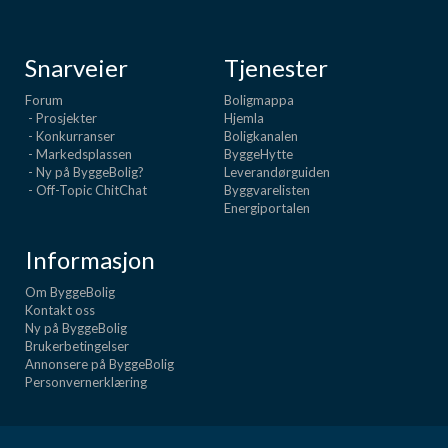
Snarveier
Tjenester
Forum
Boligmappa
- Prosjekter
Hjemla
- Konkurranser
Boligkanalen
- Markedsplassen
ByggeHytte
- Ny på ByggeBolig?
Leverandørguiden
- Off-Topic ChitChat
Byggvarelisten
Energiportalen
Informasjon
Om ByggeBolig
Kontakt oss
Ny på ByggeBolig
Brukerbetingelser
Annonsere på ByggeBolig
Personvernerklæring