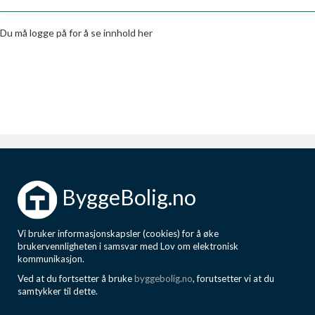
Boligmappa+
Nytt
Få mer ut av Boligmappa
Du må logge på for å se innhold her
ByggeBolig.no
Vi bruker informasjonskapsler (cookies) for å øke
brukervennligheten i samsvar med Lov om elektronisk
kommunikasjon.
Ved at du fortsetter å bruke
byggebolig.no
, forutsetter vi at du
samtykker til dette.