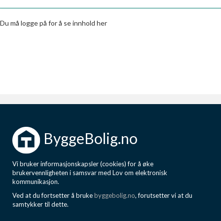
Boligmappa+
Nytt
Få mer ut av Boligmappa
Du må logge på for å se innhold her
ByggeBolig.no
Vi bruker informasjonskapsler (cookies) for å øke
brukervennligheten i samsvar med Lov om elektronisk
kommunikasjon.
Ved at du fortsetter å bruke
byggebolig.no
, forutsetter vi at du
samtykker til dette.