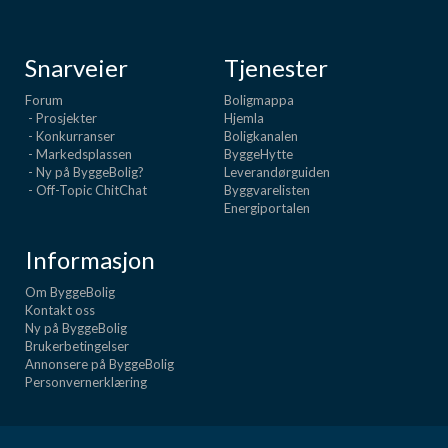
Snarveier
Tjenester
Forum
Boligmappa
- Prosjekter
Hjemla
- Konkurranser
Boligkanalen
- Markedsplassen
ByggeHytte
- Ny på ByggeBolig?
Leverandørguiden
- Off-Topic ChitChat
Byggvarelisten
Energiportalen
Informasjon
Om ByggeBolig
Kontakt oss
Ny på ByggeBolig
Brukerbetingelser
Annonsere på ByggeBolig
Personvernerklæring