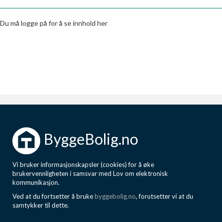
Boligmappa+
Nytt
Få mer ut av Boligmappa
Du må logge på for å se innhold her
ByggeBolig.no
Vi bruker informasjonskapsler (cookies) for å øke
brukervennligheten i samsvar med Lov om elektronisk
kommunikasjon.
Ved at du fortsetter å bruke
byggebolig.no
, forutsetter vi at du
samtykker til dette.