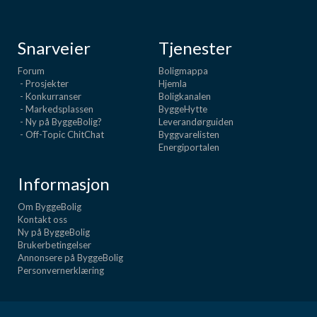
Snarveier
Tjenester
Forum
Boligmappa
- Prosjekter
Hjemla
- Konkurranser
Boligkanalen
- Markedsplassen
ByggeHytte
- Ny på ByggeBolig?
Leverandørguiden
- Off-Topic ChitChat
Byggvarelisten
Energiportalen
Informasjon
Om ByggeBolig
Kontakt oss
Ny på ByggeBolig
Brukerbetingelser
Annonsere på ByggeBolig
Personvernerklæring