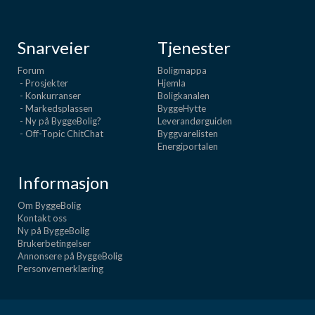
Snarveier
Tjenester
Forum
Boligmappa
- Prosjekter
Hjemla
- Konkurranser
Boligkanalen
- Markedsplassen
ByggeHytte
- Ny på ByggeBolig?
Leverandørguiden
- Off-Topic ChitChat
Byggvarelisten
Energiportalen
Informasjon
Om ByggeBolig
Kontakt oss
Ny på ByggeBolig
Brukerbetingelser
Annonsere på ByggeBolig
Personvernerklæring