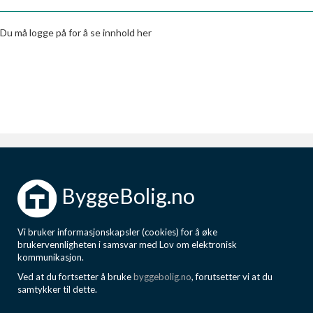
Boligmappa+
Nytt
Få mer ut av Boligmappa
Du må logge på for å se innhold her
ByggeBolig.no
Vi bruker informasjonskapsler (cookies) for å øke
brukervennligheten i samsvar med Lov om elektronisk
kommunikasjon.
Ved at du fortsetter å bruke
byggebolig.no
, forutsetter vi at du
samtykker til dette.