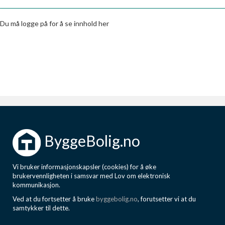
Boligmappa+
Nytt
Få mer ut av Boligmappa
Du må logge på for å se innhold her
ByggeBolig.no
Vi bruker informasjonskapsler (cookies) for å øke
brukervennligheten i samsvar med Lov om elektronisk
kommunikasjon.
Ved at du fortsetter å bruke
byggebolig.no
, forutsetter vi at du
samtykker til dette.