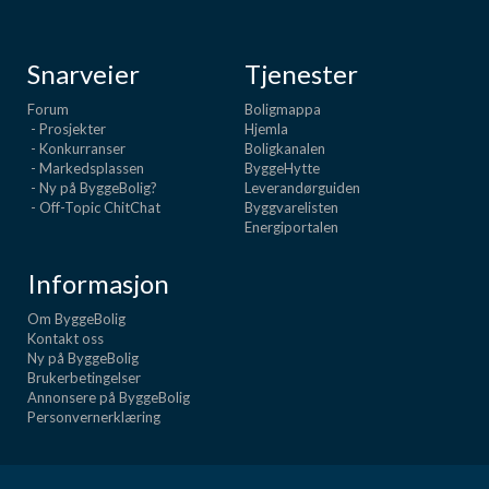
Snarveier
Tjenester
Forum
Boligmappa
- Prosjekter
Hjemla
- Konkurranser
Boligkanalen
- Markedsplassen
ByggeHytte
- Ny på ByggeBolig?
Leverandørguiden
- Off-Topic ChitChat
Byggvarelisten
Energiportalen
Informasjon
Om ByggeBolig
Kontakt oss
Ny på ByggeBolig
Brukerbetingelser
Annonsere på ByggeBolig
Personvernerklæring