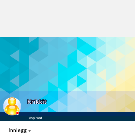
Last opp selv
Ta vare på fargekoder og kvitteringer
Verdi & økonomi
Din største investering
Finn håndverkere
Søk blant 9000 bedrifter
Papirer som mangler
Skaff dokumentasjon som mangler
Kundeservice
Krikkit
Få svar på det du lurer på
Aspirant
Kom i gang med Boligmappa
Se din bolig? Klikk her
Innlegg