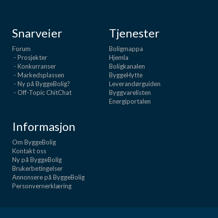
Snarveier
Tjenester
Forum
Boligmappa
- Prosjekter
Hjemla
- Konkurranser
Boligkanalen
- Markedsplassen
ByggeHytte
- Ny på ByggeBolig?
Leverandørguiden
- Off-Topic ChitChat
Byggvarelisten
Energiportalen
Informasjon
Om ByggeBolig
Kontakt oss
Ny på ByggeBolig
Brukerbetingelser
Annonsere på ByggeBolig
Personvernerklæring