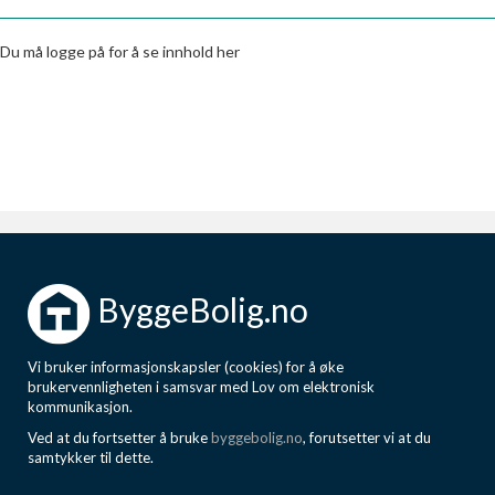
Boligmappa+
Nytt
Få mer ut av Boligmappa
Du må logge på for å se innhold her
ByggeBolig.no
Vi bruker informasjonskapsler (cookies) for å øke
brukervennligheten i samsvar med Lov om elektronisk
kommunikasjon.
Ved at du fortsetter å bruke
byggebolig.no
, forutsetter vi at du
samtykker til dette.