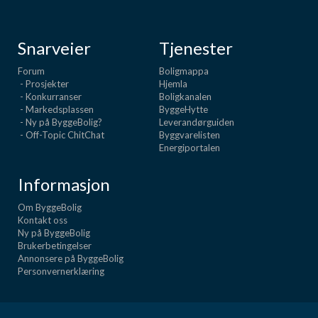
Snarveier
Tjenester
Forum
Boligmappa
- Prosjekter
Hjemla
- Konkurranser
Boligkanalen
- Markedsplassen
ByggeHytte
- Ny på ByggeBolig?
Leverandørguiden
- Off-Topic ChitChat
Byggvarelisten
Energiportalen
Informasjon
Om ByggeBolig
Kontakt oss
Ny på ByggeBolig
Brukerbetingelser
Annonsere på ByggeBolig
Personvernerklæring