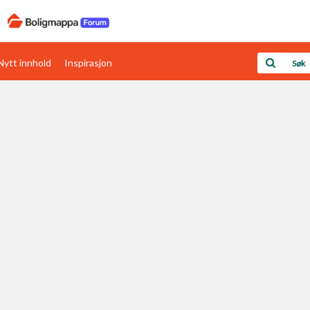
Nytt innhold
Inspirasjon
Boligens papirer
Den enkleste måten å få papirene i orden
rav
Verdi & økonomi
Din største investering
Papirer som mangler
Skaff dokumentasjon som mangler
Kom i gang med Boligmappa
Se din bolig? Klikk her