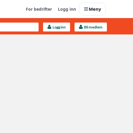
Meny
For bedrifter
Logg inn
Logg inn
Bli medlem
Last opp selv
Ta vare på fargekoder og kvitteringer
Finn håndverkere
Søk blant 9000 bedrifter
Kundeservice
Få svar på det du lurer på
Boligmappa+
Nytt
Få mer ut av Boligmappa